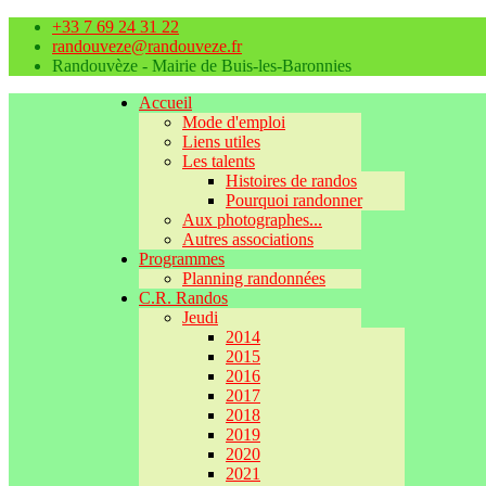
+33 7 69 24 31 22
randouveze@randouveze.fr
Randouvèze - Mairie de Buis-les-Baronnies
Accueil
Mode d'emploi
Liens utiles
Les talents
Histoires de randos
Pourquoi randonner
Aux photographes...
Autres associations
Programmes
Planning randonnées
C.R. Randos
Jeudi
2014
2015
2016
2017
2018
2019
2020
2021