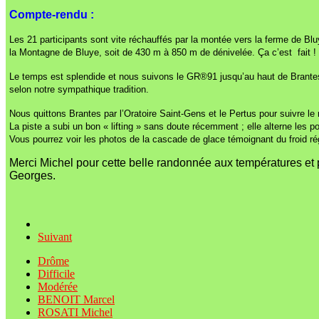
Compte-rendu :
Les 21 participants sont vite réchauffés par la montée vers la ferme de Bl
la Montagne de Bluye, soit de 430 m à 850 m de dénivelée. Ça c’est fait !
Le temps est splendide et nous suivons le GR®91 jusqu’au haut de Brantes o
selon notre sympathique tradition.
Nous quittons Brantes par l’Oratoire Saint-Gens et le Pertus pour suivre le
La piste a subi un bon « lifting » sans doute récemment ; elle alterne les p
Vous pourrez voir les photos de la cascade de glace témoignant du froid rég
Merci Michel pour cette belle randonnée aux températures et
Georges.
Suivant
Drôme
Difficile
Modérée
BENOIT Marcel
ROSATI Michel