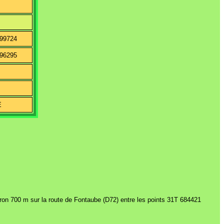
899724
896295
E
iron 700 m sur la route de Fontaube (D72) entre les points 31T 684421