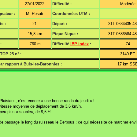
27/01/2022
Difficulté :
Modérée
nateur :
M. Rosati
Coordonnées UTM :
ts :
21
Départ :
31T 0684435 4
15,8 km
Pique Nique :
31T 0686584 4
:
760 m
Difficulté
IBP index
:
74
 TOP 25 n° :
3140 ET
ar rapport à Buis-les-Baronnies :
17 km SS
Plaisians, c’est encore « une bonne rando du jeudi » !
vitesse moyenne de déplacement de 3,6 km/h.
peu plus « souple», de 9,5 %.
s de passage le long du ruisseau le Derbous ; ce qui nécessite de marcher env