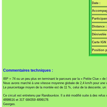
Date :
Accompag
Participan
Distance :
Dénivelée 
Carte IGN
Position p
Commentaires techniques :
IBP = 74 ou un peu plus en terminant le parcours par la « Petite Clue » de 
Nous avons marché à une vitesse moyenne globale de 2,4 km/h pour une 
Le pourcentage moyen de la montée est de 11 %, celui de la descente, un 
Ce circuit est entretenu par Randouvèze. Il a été modifié suite à des refu
4898616 et 31T 684359 4899178.
Georges.