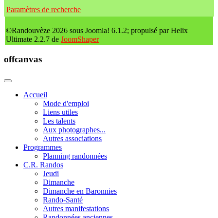
Paramètres de recherche
©Randouvèze 2026 sous Joomla! 6.1.2; propulsé par Helix
Ultimate 2.2.7 de
JoomShaper
offcanvas
Accueil
Mode d'emploi
Liens utiles
Les talents
Aux photographes...
Autres associations
Programmes
Planning randonnées
C.R. Randos
Jeudi
Dimanche
Dimanche en Baronnies
Rando-Santé
Autres manifestations
Randonnées anciennes