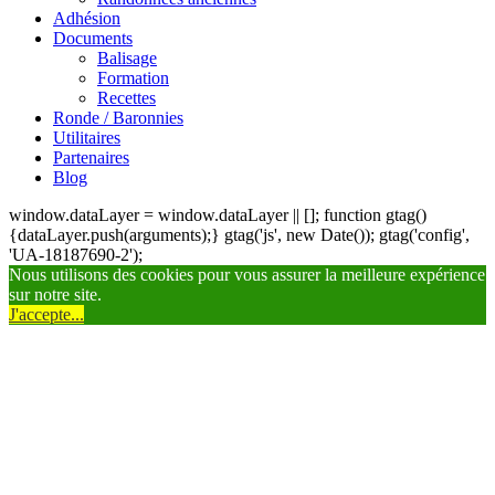
Adhésion
Documents
Balisage
Formation
Recettes
Ronde / Baronnies
Utilitaires
Partenaires
Blog
window.dataLayer = window.dataLayer || []; function gtag()
{dataLayer.push(arguments);} gtag('js', new Date()); gtag('config',
'UA-18187690-2');
Nous utilisons des cookies pour vous assurer la meilleure expérience
sur notre site.
J'accepte...