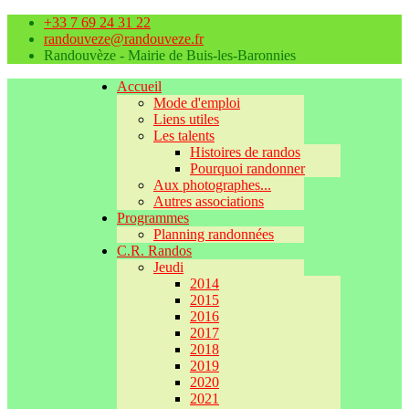
+33 7 69 24 31 22
randouveze@randouveze.fr
Randouvèze - Mairie de Buis-les-Baronnies
Accueil
Mode d'emploi
Liens utiles
Les talents
Histoires de randos
Pourquoi randonner
Aux photographes...
Autres associations
Programmes
Planning randonnées
C.R. Randos
Jeudi
2014
2015
2016
2017
2018
2019
2020
2021