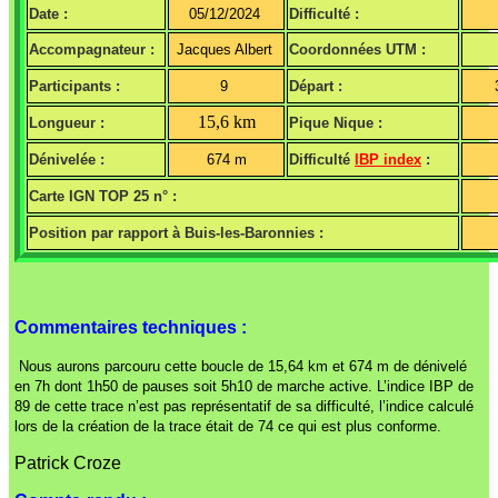
Date :
05/12/2024
Difficulté :
Accompagnateur :
Jacques Albert
Coordonnées UTM :
Participants :
9
Départ :
15,6 km
Longueur :
Pique Nique :
Dénivelée :
674 m
Difficulté
IBP index
:
Carte IGN TOP 25 n° :
Position par rapport à Buis-les-Baronnies :
Commentaires techniques :
Nous aurons parcouru cette boucle de 15,64 km et 674 m de dénivelé
en 7h dont 1h50 de pauses soit 5h10 de marche active. L’indice IBP de
89 de cette trace n’est pas représentatif de sa difficulté, l’indice calculé
lors de la création de la trace était de 74 ce qui est plus conforme.
Patrick Croze