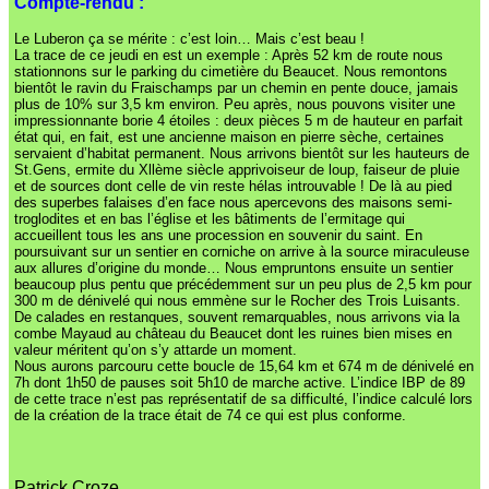
Compte-rendu :
Le Luberon ça se mérite : c’est loin… Mais c’est beau !
La trace de ce jeudi en est un exemple : Après 52 km de route nous
stationnons sur le parking du cimetière du Beaucet. Nous remontons
bientôt le ravin du Fraischamps par un chemin en pente douce, jamais
plus de 10% sur 3,5 km environ. Peu après, nous pouvons visiter une
impressionnante borie 4 étoiles : deux pièces 5 m de hauteur en parfait
état qui, en fait, est une ancienne maison en pierre sèche, certaines
servaient d’habitat permanent. Nous arrivons bientôt sur les hauteurs de
St.Gens, ermite du Xllème siècle apprivoiseur de loup, faiseur de pluie
et de sources dont celle de vin reste hélas introuvable ! De là au pied
des superbes falaises d’en face nous apercevons des maisons semi-
troglodites et en bas l’église et les bâtiments de l’ermitage qui
accueillent tous les ans une procession en souvenir du saint. En
poursuivant sur un sentier en corniche on arrive à la source miraculeuse
aux allures d’origine du monde… Nous empruntons ensuite un sentier
beaucoup plus pentu que précédemment sur un peu plus de 2,5 km pour
300 m de dénivelé qui nous emmène sur le Rocher des Trois Luisants.
De calades en restanques, souvent remarquables, nous arrivons via la
combe Mayaud au château du Beaucet dont les ruines bien mises en
valeur méritent qu’on s’y attarde un moment.
Nous aurons parcouru cette boucle de 15,64 km et 674 m de dénivelé en
7h dont 1h50 de pauses soit 5h10 de marche active. L’indice IBP de 89
de cette trace n’est pas représentatif de sa difficulté, l’indice calculé lors
de la création de la trace était de 74 ce qui est plus conforme.
Patrick Croze