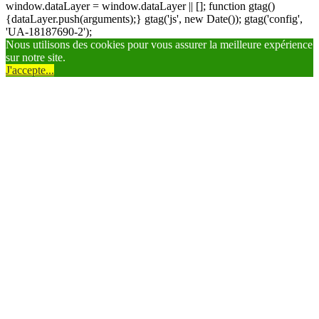
window.dataLayer = window.dataLayer || []; function gtag()
{dataLayer.push(arguments);} gtag('js', new Date()); gtag('config',
'UA-18187690-2');
Nous utilisons des cookies pour vous assurer la meilleure expérience
sur notre site.
J'accepte...