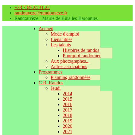
+33 7 69 24 31 22
randouveze@randouveze.fr
Randouvèze - Mairie de Buis-les-Baronnies
Accueil
Mode d'emploi
Liens utiles
Les talents
Histoires de randos
Pourquoi randonner
Aux photographes...
Autres associations
Programmes
Planning randonnées
C.R. Randos
Jeudi
2014
2015
2016
2017
2018
2019
2020
2021