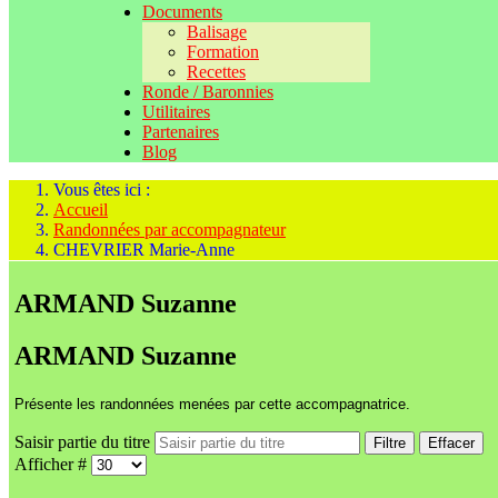
Documents
Balisage
Formation
Recettes
Ronde / Baronnies
Utilitaires
Partenaires
Blog
Vous êtes ici :
Accueil
Randonnées par accompagnateur
CHEVRIER Marie-Anne
ARMAND Suzanne
ARMAND Suzanne
Présente les randonnées menées par cette accompagnatrice.
Saisir partie du titre
Filtre
Effacer
Afficher #