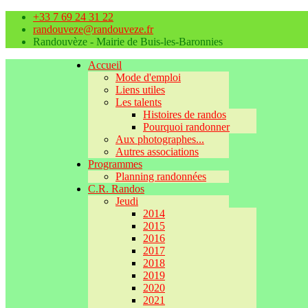
+33 7 69 24 31 22
randouveze@randouveze.fr
Randouvèze - Mairie de Buis-les-Baronnies
Accueil
Mode d'emploi
Liens utiles
Les talents
Histoires de randos
Pourquoi randonner
Aux photographes...
Autres associations
Programmes
Planning randonnées
C.R. Randos
Jeudi
2014
2015
2016
2017
2018
2019
2020
2021