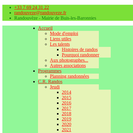
+33 7 69 24 31 22
randouveze@randouveze.fr
Randouvèze - Mairie de Buis-les-Baronnies
Accueil
Mode d'emploi
Liens utiles
Les talents
Histoires de randos
Pourquoi randonner
Aux photographes...
Autres associations
Programmes
Planning randonnées
C.R. Randos
Jeudi
2014
2015
2016
2017
2018
2019
2020
2021