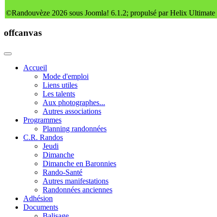
©Randouvèze 2026 sous Joomla! 6.1.2; propulsé par Helix Ultimate
offcanvas
Accueil
Mode d'emploi
Liens utiles
Les talents
Aux photographes...
Autres associations
Programmes
Planning randonnées
C.R. Randos
Jeudi
Dimanche
Dimanche en Baronnies
Rando-Santé
Autres manifestations
Randonnées anciennes
Adhésion
Documents
Balisage