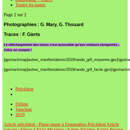
Toutes les pages
Page 2 sur 2
Photographies : G. Mary, G. Thouard
Traces
: F. Gierts
Le
téléchargement des traces n'est accessible qu'aux visiteurs enregistrés...
Créez un compte !
{gpxtrackmap}autres_manifestations/2019/rando_gr9_moyenne.gpx{/gpxtr
{gpxtrackmap}autres_manifestations/2019/rando_gr9_facile.gpx{/gpxtrack
Précédent
Drôme
Vaucluse
2019
Article précédent : Pique-nique à Ferrassières
Précédent
Article
suivant : Séjour à Saint-Maximin : Sainte-Victoire, Sainte-Baume,