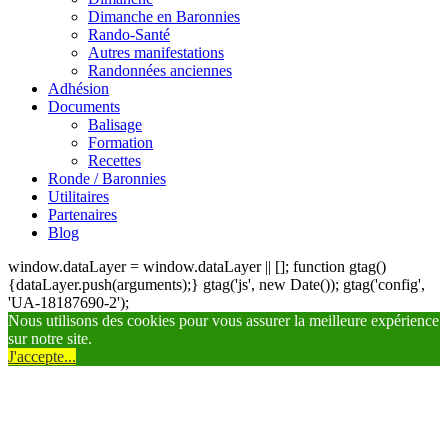
Dimanche en Baronnies
Rando-Santé
Autres manifestations
Randonnées anciennes
Adhésion
Documents
Balisage
Formation
Recettes
Ronde / Baronnies
Utilitaires
Partenaires
Blog
window.dataLayer = window.dataLayer || []; function gtag()
{dataLayer.push(arguments);} gtag('js', new Date()); gtag('config',
'UA-18187690-2');
Nous utilisons des cookies pour vous assurer la meilleure expérience
sur notre site.
J'accepte...