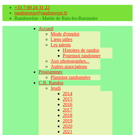
+33 7 69 24 31 22
randouveze@randouveze.fr
Randouvèze - Mairie de Buis-les-Baronnies
Accueil
Mode d'emploi
Liens utiles
Les talents
Histoires de randos
Pourquoi randonner
Aux photographes...
Autres associations
Programmes
Planning randonnées
C.R. Randos
Jeudi
2014
2015
2016
2017
2018
2019
2020
2021