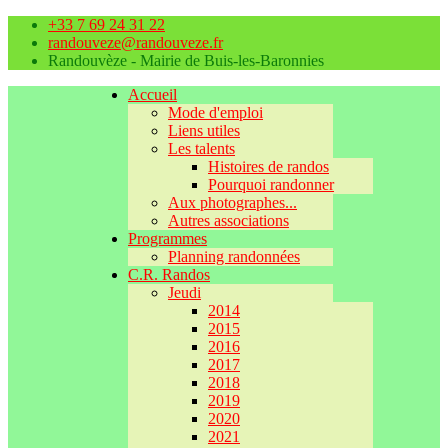
+33 7 69 24 31 22
randouveze@randouveze.fr
Randouvèze - Mairie de Buis-les-Baronnies
Accueil
Mode d'emploi
Liens utiles
Les talents
Histoires de randos
Pourquoi randonner
Aux photographes...
Autres associations
Programmes
Planning randonnées
C.R. Randos
Jeudi
2014
2015
2016
2017
2018
2019
2020
2021