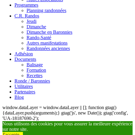
Programmes
Planning randonnées
C.R. Randos
Jeudi
Dimanche
Dimanche en Baronnies
Rando-Santé
Autres manifestations
Randonnées anciennes
Adhésion
Documents
Balisage
Formation
Recettes
Ronde / Baronnies
Utilitaires
Partenaires
Blog
window.dataLayer = window.dataLayer || []; function gtag()
{dataLayer.push(arguments);} gtag('js', new Date()); gtag('config',
'UA-18187690-2');
Nous utilisons des cookies pour vous assurer la meilleure expérience
sur notre site.
J'accepte...