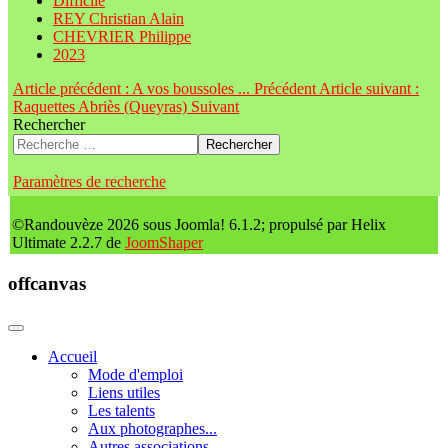
Difficile
REY Christian Alain
CHEVRIER Philippe
2023
Article précédent : A vos boussoles ...
Précédent
Article suivant :
Raquettes Abriès (Queyras)
Suivant
Rechercher
Rechercher
Paramètres de recherche
©Randouvèze 2026 sous Joomla! 6.1.2; propulsé par Helix
Ultimate 2.2.7 de
JoomShaper
offcanvas
Accueil
Mode d'emploi
Liens utiles
Les talents
Aux photographes...
Autres associations