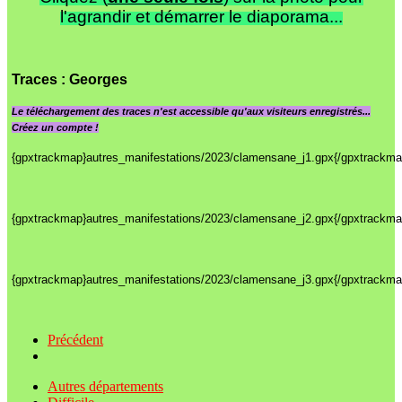
l'agrandir et démarrer le diaporama...
Traces
: Georges
Le
téléchargement des traces n'est accessible qu'aux visiteurs enregistrés...
Créez un compte !
{gpxtrackmap}autres_manifestations/2023/clamensane_j1.gpx{/gpxtrackma
{gpxtrackmap}autres_manifestations/2023/clamensane_j2.gpx{/gpxtrackma
{gpxtrackmap}autres_manifestations/2023/clamensane_j3.gpx{/gpxtrackma
Précédent
Autres départements