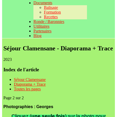
Documents
Balisage
Formation
Recettes
Ronde / Baronnies
Utilitaires
Partenaires
Blog
Séjour Clamensane - Diaporama + Trace
2023
Index de l'article
Séjour Clamensane
Diaporama + Trace
Toutes les pages
Page 2 sur 2
Photographies : Georges
Cliquez (
une seule fois
) sur la photo pour