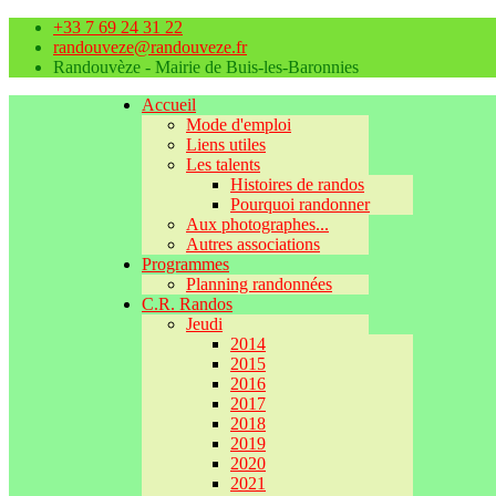
+33 7 69 24 31 22
randouveze@randouveze.fr
Randouvèze - Mairie de Buis-les-Baronnies
Accueil
Mode d'emploi
Liens utiles
Les talents
Histoires de randos
Pourquoi randonner
Aux photographes...
Autres associations
Programmes
Planning randonnées
C.R. Randos
Jeudi
2014
2015
2016
2017
2018
2019
2020
2021