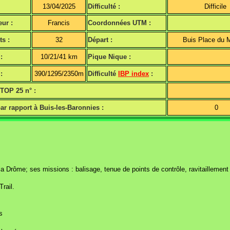
13/04/2025
Difficulté :
Difficile
ur :
Francis
Coordonnées UTM :
ts :
32
Départ :
Buis Place du 
:
10/21/41 km
Pique Nique :
:
390/1295/2350m
Difficulté
IBP index
:
 TOP 25 n° :
ar rapport à Buis-les-Baronnies :
0
 Drôme; ses missions : balisage, tenue de points de contrôle, ravitaillement 
rail.
s