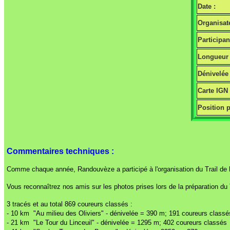
Date :
Organisate
Participan
Longueur 
Dénivelée 
Carte IGN
Position p
Commentaires techniques :
Comme chaque année, Randouvèze a participé à l'organisation du Trail de la
Vous reconnaîtrez nos amis sur les photos prises lors de la préparation du T
3 tracés et au total 869 coureurs classés :
- 10 km "Au milieu des Oliviers" - dénivelée = 390 m; 191 coureurs classé
- 21 km "Le Tour du Linceuil" - dénivelée = 1295 m; 402 coureurs classés