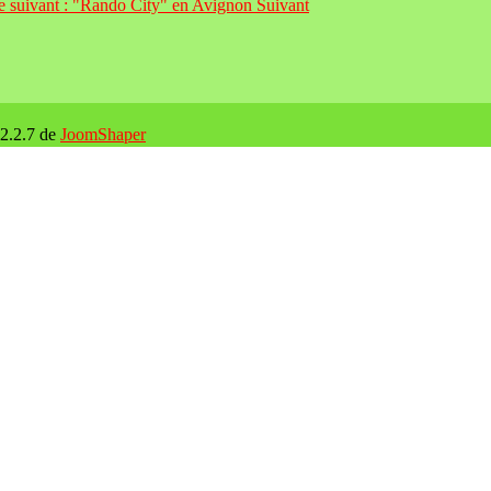
le suivant : "Rando City" en Avignon
Suivant
 2.2.7 de
JoomShaper