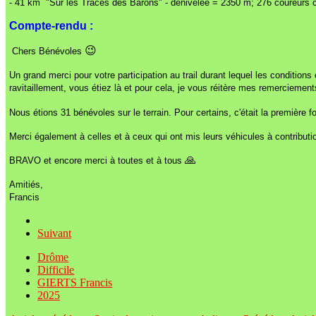
- 41 km "Sur les Traces des Barons" - dénivelée = 2350 m; 276 coureurs 
Compte-rendu :
😉
Chers Bénévoles
Un grand merci pour votre participation au trail durant lequel les conditions 
ravitaillement, vous étiez là et pour cela, je vous réitère mes remerciement
Nous étions 31 bénévoles sur le terrain. Pour certains, c'était la première fo
Merci également à celles et à ceux qui ont mis leurs véhicules à contributi
🙏
BRAVO et encore merci à toutes et à tous
Amitiés,
Francis
Suivant
Drôme
Difficile
GIERTS Francis
2025