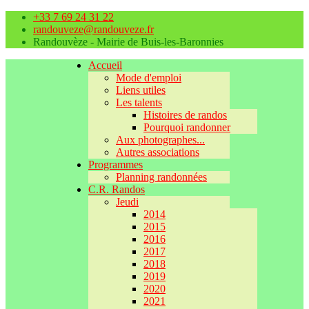
+33 7 69 24 31 22
randouveze@randouveze.fr
Randouvèze - Mairie de Buis-les-Baronnies
Accueil
Mode d'emploi
Liens utiles
Les talents
Histoires de randos
Pourquoi randonner
Aux photographes...
Autres associations
Programmes
Planning randonnées
C.R. Randos
Jeudi
2014
2015
2016
2017
2018
2019
2020
2021