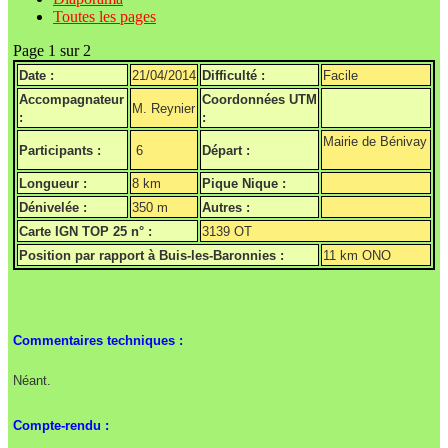
Toutes les pages
Page 1 sur 2
Date :
21/04/2014
Difficulté :
Facile
Accompagnateur
Coordonnées UTM
M. Reynier
:
:
Mairie de Bénivay
Participants :
6
Départ :
Longueur :
8 km
Pique Nique :
Dénivelée :
350 m
Autres :
Carte IGN TOP 25 n° :
3139 OT
Position par rapport à Buis-les-Baronnies :
11 km ONO
Commentaires techniques :
Néant.
Compte-rendu :