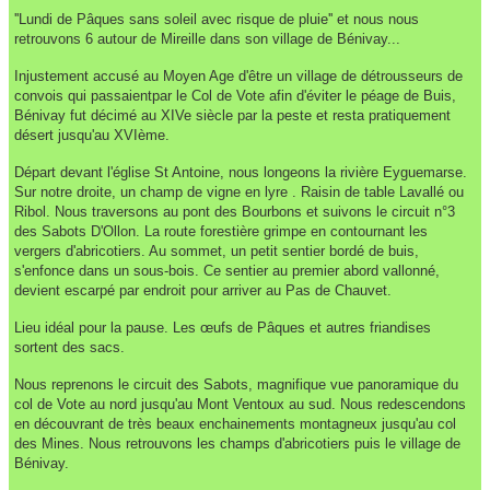
''Lundi de Pâques sans soleil avec risque de pluie'' et nous nous
retrouvons 6 autour de
Mireille dans son village de Bénivay...
Injustement
accusé au Moyen Age d'être un village de détrousseurs de
convois qui passaient
par le Col de Vote afin d'éviter le péage de Buis,
Bénivay fut décimé au XIVe
siècle par la peste et resta pratiquement
désert jusqu'au XVIème.
Départ
devant l'église St Antoine, nous longeons la rivière Eyguemarse.
Sur notre
droite, un champ de vigne en lyre . Raisin de table Lavallé ou
Ribol. Nous
traversons au pont des Bourbons et suivons le circuit n°3
des Sabots D'Ollon. La route
forestière grimpe en contournant les
vergers d'abricotiers. Au sommet,
un petit sentier bordé de buis,
s'enfonce dans un sous-bois. Ce sentier au premier abord vallonné,
devient
escarpé par endroit pour arriver au Pas de Chauvet.
Lieu idéal
pour la pause. Les œufs de Pâques et autres friandises
sortent des sacs.
Nous
reprenons le circuit des Sabots, magnifique vue panoramique du
col de Vote au
nord jusqu'au Mont Ventoux au sud. Nous
redescendons
en découvrant de très beaux enchainements montagneux jusqu'au col
des Mines. Nous
retrouvons les champs d'abricotiers puis le village de
Bénivay.