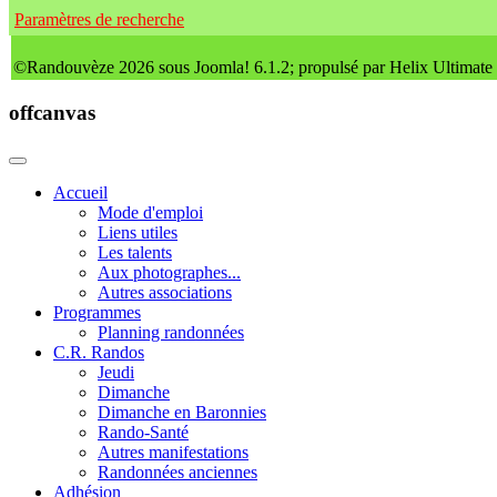
Paramètres de recherche
©Randouvèze 2026 sous Joomla! 6.1.2; propulsé par Helix Ultimate
offcanvas
Accueil
Mode d'emploi
Liens utiles
Les talents
Aux photographes...
Autres associations
Programmes
Planning randonnées
C.R. Randos
Jeudi
Dimanche
Dimanche en Baronnies
Rando-Santé
Autres manifestations
Randonnées anciennes
Adhésion