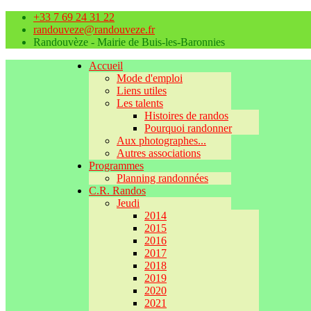
+33 7 69 24 31 22
randouveze@randouveze.fr
Randouvèze - Mairie de Buis-les-Baronnies
Accueil
Mode d'emploi
Liens utiles
Les talents
Histoires de randos
Pourquoi randonner
Aux photographes...
Autres associations
Programmes
Planning randonnées
C.R. Randos
Jeudi
2014
2015
2016
2017
2018
2019
2020
2021