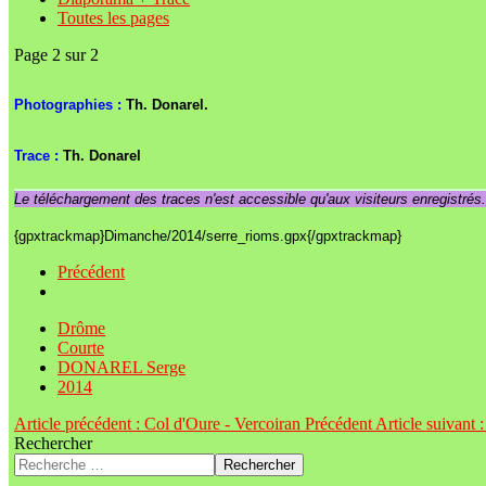
Toutes les pages
Page 2 sur 2
Photographies :
Th. Donarel.
Trace :
Th. Donarel
Le téléchargement des traces n'est accessible qu'aux visiteurs enregistrés
{gpxtrackmap}Dimanche/2014/serre_rioms.gpx{/gpxtrackmap}
Précédent
Drôme
Courte
DONAREL Serge
2014
Article précédent : Col d'Oure - Vercoiran
Précédent
Article suivant 
Rechercher
Rechercher