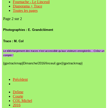
Fournache - Le Linceuil
Diaporama + Trace
Toutes les pages
Page 2 sur 2
Photographies : E. Grandclément
Trace : M. Col
Le
téléchargement des traces n'est accessible qu'aux visiteurs enregistrés... Créez un
compte !
{gpxtrackmap}Dimanche/2016/linceuil.gpx{/gpxtrackmap}
Précédent
Drôme
Courte
COL Michel
2016