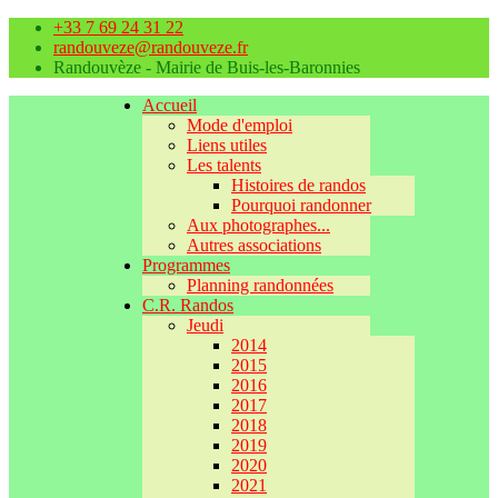
+33 7 69 24 31 22
randouveze@randouveze.fr
Randouvèze - Mairie de Buis-les-Baronnies
Accueil
Mode d'emploi
Liens utiles
Les talents
Histoires de randos
Pourquoi randonner
Aux photographes...
Autres associations
Programmes
Planning randonnées
C.R. Randos
Jeudi
2014
2015
2016
2017
2018
2019
2020
2021