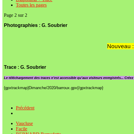
Toutes les pages
Page 2 sur 2
Photographies : G. Soubrier
Nouveau : 
Trace
: G. Soubrier
Le
téléchargement des traces n'est accessible qu'aux visiteurs enregistrés... Crée
{gpxtrackmap}Dimanche/2020/barroux.gpx{/gpxtrackmap}
Précédent
Vaucluse
Facile