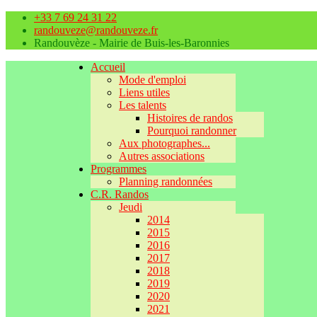
+33 7 69 24 31 22
randouveze@randouveze.fr
Randouvèze - Mairie de Buis-les-Baronnies
Accueil
Mode d'emploi
Liens utiles
Les talents
Histoires de randos
Pourquoi randonner
Aux photographes...
Autres associations
Programmes
Planning randonnées
C.R. Randos
Jeudi
2014
2015
2016
2017
2018
2019
2020
2021