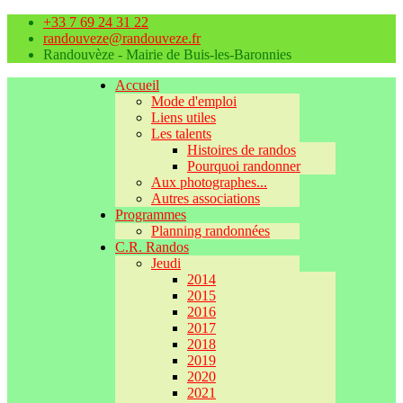
+33 7 69 24 31 22
randouveze@randouveze.fr
Randouvèze - Mairie de Buis-les-Baronnies
Accueil
Mode d'emploi
Liens utiles
Les talents
Histoires de randos
Pourquoi randonner
Aux photographes...
Autres associations
Programmes
Planning randonnées
C.R. Randos
Jeudi
2014
2015
2016
2017
2018
2019
2020
2021