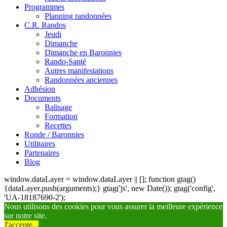
Programmes
Planning randonnées
C.R. Randos
Jeudi
Dimanche
Dimanche en Baronnies
Rando-Santé
Autres manifestations
Randonnées anciennes
Adhésion
Documents
Balisage
Formation
Recettes
Ronde / Baronnies
Utilitaires
Partenaires
Blog
window.dataLayer = window.dataLayer || []; function gtag()
{dataLayer.push(arguments);} gtag('js', new Date()); gtag('config',
'UA-18187690-2');
Nous utilisons des cookies pour vous assurer la meilleure expérience
sur notre site.
J'accepte...