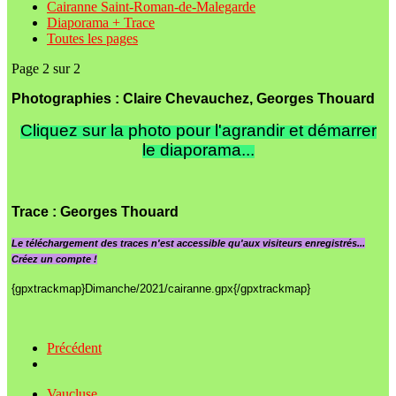
Cairanne Saint-Roman-de-Malegarde
Diaporama + Trace
Toutes les pages
Page 2 sur 2
Photographies : Claire Chevauchez, Georges Thouard
Cliquez sur la photo pour l'agrandir et démarrer
le diaporama...
Trace
: Georges Thouard
Le
téléchargement des traces n'est accessible qu'aux visiteurs enregistrés...
Créez un compte !
{gpxtrackmap}Dimanche/2021/cairanne.gpx{/gpxtrackmap}
Précédent
Vaucluse