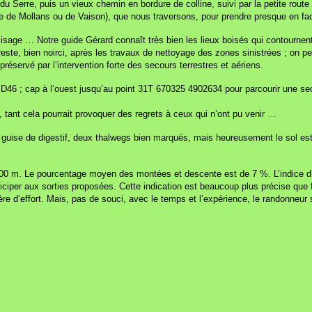
u Serre, puis un vieux chemin en bordure de colline, suivi par la petite route 
te de Mollans ou de Vaison), que nous traversons, pour prendre presque en f
sage … Notre guide Gérard connaît très bien les lieux boisés qui contournent
 reste, bien noirci, après les travaux de nettoyage des zones sinistrées ; on 
réservé par l’intervention forte des secours terrestres et aériens.
 D46 ; cap à l’ouest jusqu’au point 31T 670325 4902634 pour parcourir une se
, tant cela pourrait provoquer des regrets à ceux qui n’ont pu venir …
n guise de digestif, deux thalwegs bien marqués, mais heureusement le sol es
0 m. Le pourcentage moyen des montées et descente est de 7 %. L’indice d’e
ciper aux sorties proposées. Cette indication est beaucoup plus précise que fa
ère d’effort. Mais, pas de souci, avec le temps et l’expérience, le randonneu