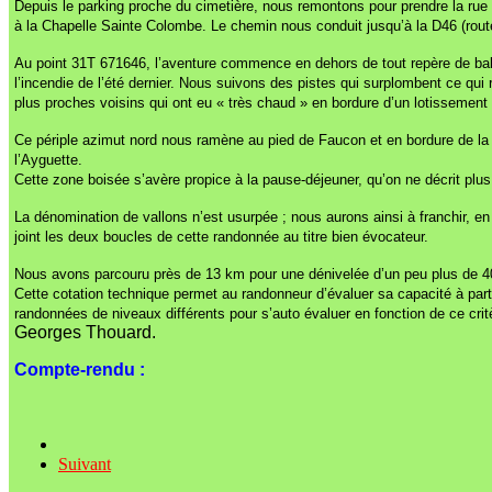
Depuis le parking proche du cimetière, nous remontons pour prendre la rue d
à la Chapelle Sainte Colombe. Le chemin nous conduit jusqu’à la D46 (rou
Au point 31T 671646, l’aventure commence en dehors de tout repère de bali
l’incendie de l’été dernier. Nous suivons des pistes qui surplombent ce qui
plus proches voisins qui ont eu « très chaud » en bordure d’un lotissement p
Ce périple azimut nord nous ramène au pied de Faucon et en bordure de la
l’Ayguette.
Cette zone boisée s’avère propice à la pause-déjeuner, qu’on ne décrit plus
La dénomination de vallons n’est usurpée ; nous aurons ainsi à franchir, e
joint les deux boucles de cette randonnée au titre bien évocateur.
Nous avons parcouru près de 13 km pour une dénivelée d’un peu plus de 40
Cette cotation technique permet au randonneur d’évaluer sa capacité à parti
randonnées de niveaux différents pour s’auto évaluer en fonction de ce crit
Georges Thouard.
Compte-rendu :
Suivant