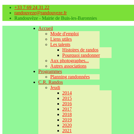
+33 7 69 24 31 22
randouveze@randouveze.fr
Randouvèze - Mairie de Buis-les-Baronnies
Accueil
Mode d'emploi
Liens utiles
Les talents
Histoires de randos
Pourquoi randonner
Aux photographes...
Autres associations
Programmes
Planning randonnées
C.R. Randos
Jeudi
2014
2015
2016
2017
2018
2019
2020
2021