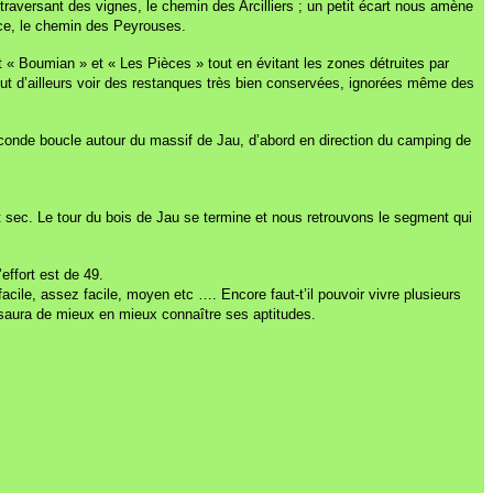
traversant des vignes, le chemin des Arcilliers ; un petit écart nous amène
ace, le chemin des Peyrouses.
 « Boumian » et « Les Pièces » tout en évitant les zones détruites par
peut d’ailleurs voir des restanques très bien conservées, ignorées même des
conde boucle autour du massif de Jau, d’abord en direction du camping de
t sec. Le tour du bois de Jau se termine et nous retrouvons le segment qui
ffort est de 49.
cile, assez facile, moyen etc …. Encore faut-t’il pouvoir vivre plusieurs
r saura de mieux en mieux connaître ses aptitudes.