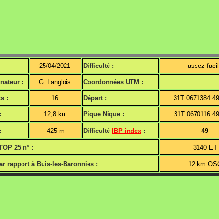
25/04/2021
Difficulté :
assez faci
ateur :
G. Langlois
Coordonnées UTM :
s :
16
Départ :
31T 0671384 4
:
12,8 km
Pique Nique :
31T 0670116 4
:
425 m
Difficulté
IBP index
:
49
TOP 25 n° :
3140 ET
ar rapport à Buis-les-Baronnies :
12 km O