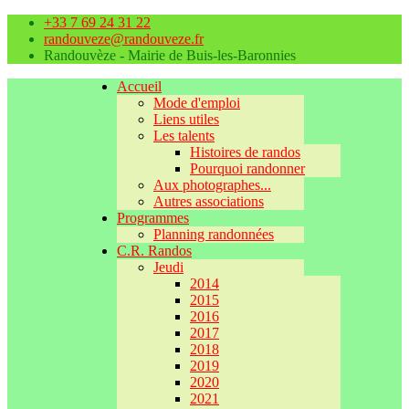
+33 7 69 24 31 22
randouveze@randouveze.fr
Randouvèze - Mairie de Buis-les-Baronnies
Accueil
Mode d'emploi
Liens utiles
Les talents
Histoires de randos
Pourquoi randonner
Aux photographes...
Autres associations
Programmes
Planning randonnées
C.R. Randos
Jeudi
2014
2015
2016
2017
2018
2019
2020
2021