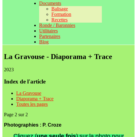
Documents
Balisage
Formation
Recettes
Ronde / Baronnies
Utilitaires
Partenaires
Blog
La Gravouse - Diaporama + Trace
2023
Index de l'article
La Gravouse
Diaporama + Trace
Toutes les pages
Page 2 sur 2
Photographies : P. Croze
Cliquez (
une seule fois
) sur la photo pour