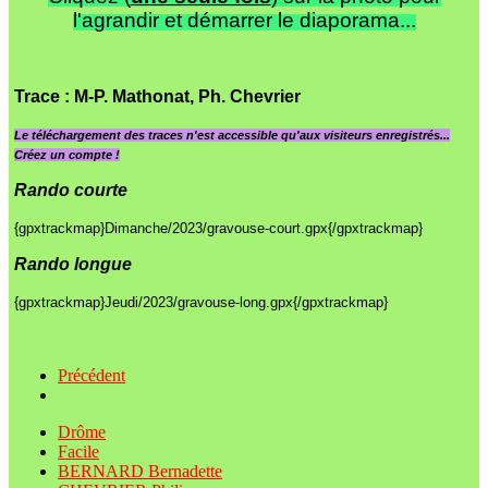
l'agrandir et démarrer le diaporama...
Trace
: M-P. Mathonat, Ph. Chevrier
Le
téléchargement des traces n'est accessible qu'aux visiteurs enregistrés...
Créez un compte !
Rando courte
{gpxtrackmap}Dimanche/2023/gravouse-court.gpx{/gpxtrackmap}
Rando longue
{gpxtrackmap}Jeudi/2023/gravouse-long.gpx{/gpxtrackmap}
Précédent
Drôme
Facile
BERNARD Bernadette