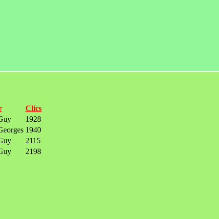
r
Clics
Guy
1928
eorges
1940
Guy
2115
Guy
2198