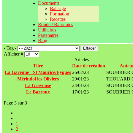
Documents
Balisage
Formation
Recettes
Ronde / Baronnies
Utilitaires
Partenaires
Blog
- Tag -
Effacer
Afficher #
Articles
Titre
Date de création
Auteu
La Garenne - St Maurice/Eygues
26/02/23
SOUBRIER 
Mérindol les Oliviers
29/01/23
THOUARD G
La Gravouse
24/01/23
SOUBRIER 
Le Barroux
17/01/23
SOUBRIER 
Page 3 sur 3
1
2