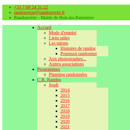
+33 7 69 24 31 22
randouveze@randouveze.fr
Randouvèze - Mairie de Buis-les-Baronnies
Accueil
Mode d'emploi
Liens utiles
Les talents
Histoires de randos
Pourquoi randonner
Aux photographes...
Autres associations
Programmes
Planning randonnées
C.R. Randos
Jeudi
2014
2015
2016
2017
2018
2019
2020
2021