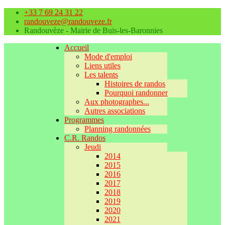
+33 7 69 24 31 22
randouveze@randouveze.fr
Randouvèze - Mairie de Buis-les-Baronnies
Accueil
Mode d'emploi
Liens utiles
Les talents
Histoires de randos
Pourquoi randonner
Aux photographes...
Autres associations
Programmes
Planning randonnées
C.R. Randos
Jeudi
2014
2015
2016
2017
2018
2019
2020
2021