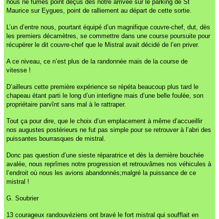
nous ne fûmes point déçus dès notre arrivée sur le parking de St
Maurice sur Eygues, point de ralliement au départ de cette sortie.
L’un d’entre nous, pourtant équipé d’un magnifique couvre-chef, dut, dès
les premiers décamètres, se commettre dans une course poursuite pour
récupérer le dit couvre-chef que le Mistral avait décidé de l’en priver.
A ce niveau, ce n’est plus de la randonnée mais de la course de
vitesse !
D’ailleurs cette première expérience se répéta beaucoup plus tard le
chapeau étant parti le long d’un interligne mais d’une belle foulée, son
propriétaire parvînt sans mal à le rattraper.
Tout ça pour dire, que le choix d’un emplacement à même d’accueillir
nos augustes postérieurs ne fut pas simple pour se retrouver à l’abri des
puissantes bourrasques de mistral.
Donc pas question d’une sieste réparatrice et dès la dernière bouchée
avalée, nous reprîmes notre progression et retrouvâmes nos véhicules à
l’endroit où nous les avions abandonnés;malgré la puissance de ce
mistral !
G. Soubrier
13 courageux randouvéziens ont bravé le fort mistral qui soufflait en