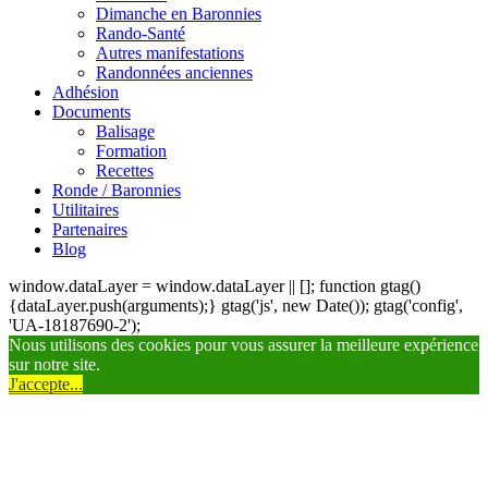
Dimanche en Baronnies
Rando-Santé
Autres manifestations
Randonnées anciennes
Adhésion
Documents
Balisage
Formation
Recettes
Ronde / Baronnies
Utilitaires
Partenaires
Blog
window.dataLayer = window.dataLayer || []; function gtag()
{dataLayer.push(arguments);} gtag('js', new Date()); gtag('config',
'UA-18187690-2');
Nous utilisons des cookies pour vous assurer la meilleure expérience
sur notre site.
J'accepte...