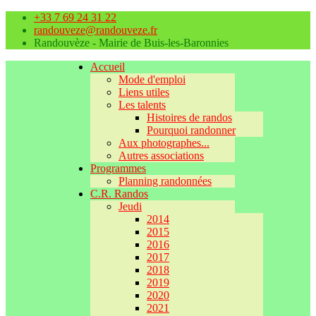
+33 7 69 24 31 22
randouveze@randouveze.fr
Randouvèze - Mairie de Buis-les-Baronnies
Accueil
Mode d'emploi
Liens utiles
Les talents
Histoires de randos
Pourquoi randonner
Aux photographes...
Autres associations
Programmes
Planning randonnées
C.R. Randos
Jeudi
2014
2015
2016
2017
2018
2019
2020
2021