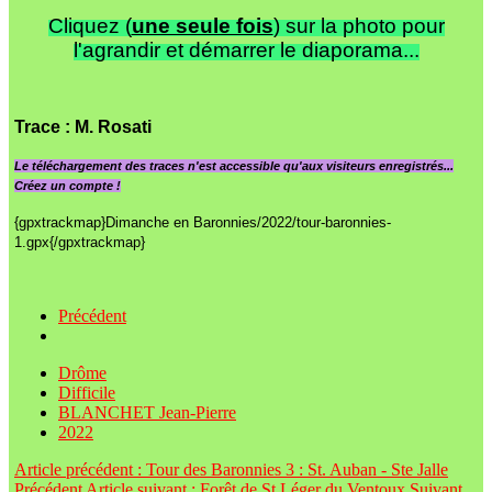
Cliquez (
une seule fois
) sur la photo pour
l'agrandir et démarrer le diaporama...
Trace
: M. Rosati
Le
téléchargement des traces n'est accessible qu'aux visiteurs enregistrés...
Créez un compte !
{gpxtrackmap}Dimanche en Baronnies/2022/tour-baronnies-
1.gpx{/gpxtrackmap}
Précédent
Drôme
Difficile
BLANCHET Jean-Pierre
2022
Article précédent : Tour des Baronnies 3 : St. Auban - Ste Jalle
Précédent
Article suivant : Forêt de St Léger du Ventoux
Suivant