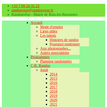
+33 7 69 24 31 22
randouveze@randouveze.fr
Randouvèze - Mairie de Buis-les-Baronnies
Accueil
Mode d'emploi
Liens utiles
Les talents
Histoires de randos
Pourquoi randonner
Aux photographes...
Autres associations
Programmes
Planning randonnées
C.R. Randos
Jeudi
2014
2015
2016
2017
2018
2019
2020
2021