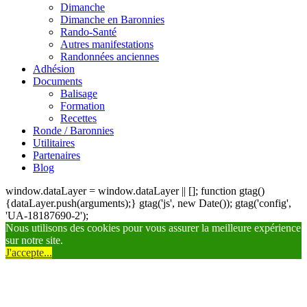
Dimanche
Dimanche en Baronnies
Rando-Santé
Autres manifestations
Randonnées anciennes
Adhésion
Documents
Balisage
Formation
Recettes
Ronde / Baronnies
Utilitaires
Partenaires
Blog
window.dataLayer = window.dataLayer || []; function gtag()
{dataLayer.push(arguments);} gtag('js', new Date()); gtag('config',
'UA-18187690-2');
Nous utilisons des cookies pour vous assurer la meilleure expérience
sur notre site.
J'accepte...