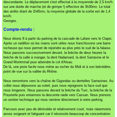
descendante. Le déplacement s'est effectué à la moyennde de 2,5 km/h
sur une durée de marche (et de grimpe !) effective de 3h30mn. Le total
des arrêts étant de 2h45mn, la moyenne globale de la sortie est de 1,4
km/h.
Georges.
Compte-rendu :
Nous étions 8 à partir du parking de la cascade de Lafare vers le Clapis.
Après un raidillon où les mains sont utiles nous franchissons une barre
rocheuse qui nous permet de rejoindre au plus près le sud de la falaise.
Nous passons successivement devant, la brèche de deux heures la
brèche de la salle à manger, la dent Hadamard, la dent Sarrasine et le
Grand Montmirail pour atteindre le col d'Alsau.
De là, une piste facile nous mène au rocher du Midi et à son belvédère,
point de vue sur la vallée du Rhône.
Nous remontons vers la chaîne de Gigondas ou dentelles Sarrasines. Au
collet nous déjeunons au soleil, puis nous rejoignons la face sud que
nous longeons. Nous passons devant la brèche du Turc, la brèche de la
Pousterle puis entamons la descente raide vers Cassan. Nous prenons
un sentier technique qui nous ramène directement à notre parking.
Parcours avec peu de dénivelée et relativement court, mais néanmoins
assez exigeant et fatiguant car il nécessite beaucoup de concentration