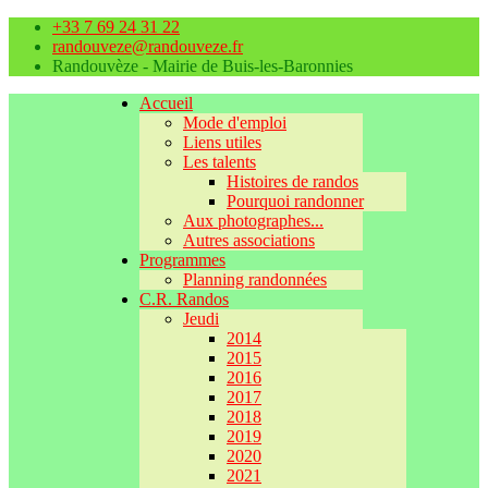
+33 7 69 24 31 22
randouveze@randouveze.fr
Randouvèze - Mairie de Buis-les-Baronnies
Accueil
Mode d'emploi
Liens utiles
Les talents
Histoires de randos
Pourquoi randonner
Aux photographes...
Autres associations
Programmes
Planning randonnées
C.R. Randos
Jeudi
2014
2015
2016
2017
2018
2019
2020
2021