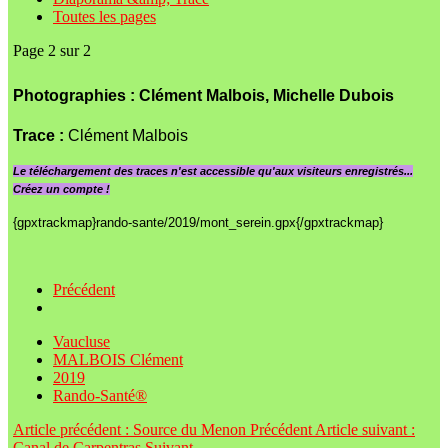
Toutes les pages
Page 2 sur 2
Photographies :
Clément Malbois, Michelle Dubois
Trace :
Clément Malbois
Le
téléchargement des traces n'est accessible qu'aux visiteurs enregistrés...
Créez un compte !
{gpxtrackmap}rando-sante/2019/mont_serein.gpx{/gpxtrackmap}
Précédent
Vaucluse
MALBOIS Clément
2019
Rando-Santé®
Article précédent : Source du Menon
Précédent
Article suivant :
Canal de Carpentras
Suivant