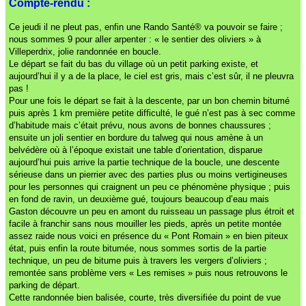
Compte-rendu :
Ce jeudi il ne pleut pas, enfin une Rando Santé® va pouvoir se faire ;
nous sommes 9 pour aller arpenter : « le sentier des oliviers » à
Villeperdrix, jolie randonnée en boucle.
Le départ se fait du bas du village où un petit parking existe, et
aujourd’hui il y a de la place, le ciel est gris, mais c’est sûr, il ne pleuvra
pas !
Pour une fois le départ se fait à la descente, par un bon chemin bitumé
puis après 1 km première petite difficulté, le gué n’est pas à sec comme
d’habitude mais c’était prévu, nous avons de bonnes chaussures ;
ensuite un joli sentier en bordure du talweg qui nous amène à un
belvédère où à l’époque existait une table d’orientation, disparue
aujourd’hui puis arrive la partie technique de la boucle, une descente
sérieuse dans un pierrier avec des parties plus ou moins vertigineuses
pour les personnes qui craignent un peu ce phénomène physique ; puis
en fond de ravin, un deuxième gué, toujours beaucoup d’eau mais
Gaston découvre un peu en amont du ruisseau un passage plus étroit et
facile à franchir sans nous mouiller les pieds, après un petite montée
assez raide nous voici en présence du « Pont Romain » en bien piteux
état, puis enfin la route bitumée, nous sommes sortis de la partie
technique, un peu de bitume puis à travers les vergers d’oliviers ;
remontée sans problème vers « Les remises » puis nous retrouvons le
parking de départ.
Cette randonnée bien balisée, courte, très diversifiée du point de vue