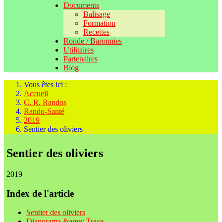
Documents
Balisage
Formation
Recettes
Ronde / Baronnies
Utilitaires
Partenaires
Blog
Vous êtes ici :
Accueil
C. R. Randos
Rando-Santé
2019
Sentier des oliviers
Sentier des oliviers
2019
Index de l'article
Sentier des oliviers
Diaporama &amp; Trace