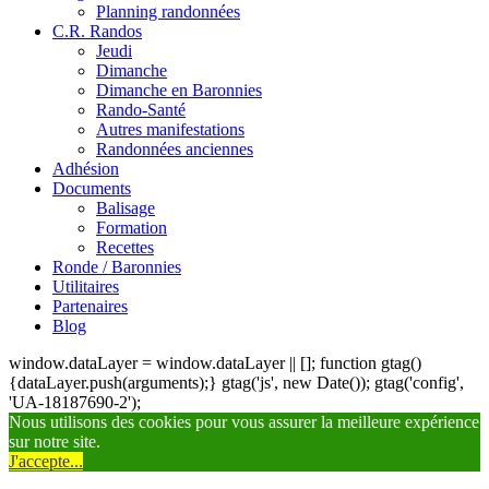
Planning randonnées
C.R. Randos
Jeudi
Dimanche
Dimanche en Baronnies
Rando-Santé
Autres manifestations
Randonnées anciennes
Adhésion
Documents
Balisage
Formation
Recettes
Ronde / Baronnies
Utilitaires
Partenaires
Blog
window.dataLayer = window.dataLayer || []; function gtag()
{dataLayer.push(arguments);} gtag('js', new Date()); gtag('config',
'UA-18187690-2');
Nous utilisons des cookies pour vous assurer la meilleure expérience
sur notre site.
J'accepte...