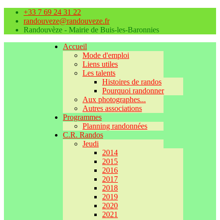
+33 7 69 24 31 22
randouveze@randouveze.fr
Randouvèze - Mairie de Buis-les-Baronnies
Accueil
Mode d'emploi
Liens utiles
Les talents
Histoires de randos
Pourquoi randonner
Aux photographes...
Autres associations
Programmes
Planning randonnées
C.R. Randos
Jeudi
2014
2015
2016
2017
2018
2019
2020
2021