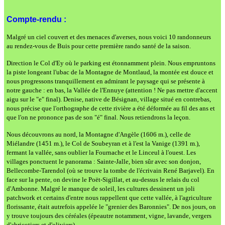
Compte-rendu :
Malgré un ciel couvert et des menaces d'averses, nous voici 10 randonneurs
au rendez-vous de Buis pour cette première rando santé de la saison.
Direction le Col d'Ey où le parking est étonnamment plein. Nous empruntons
la piste longeant l'ubac de la Montagne de Montlaud, la montée est douce et
nous progressons tranquillement en admirant le paysage qui se présente à
notre gauche : en bas, la Vallée de l'Ennuye (attention ! Ne pas mettre d'accent
aigu sur le "e" final). Denise, native de Bésignan, village situé en contrebas,
nous précise que l'orthographe de cette rivière a été déformée au fil des ans et
que l'on ne prononce pas de son "é" final. Nous retiendrons la leçon.
Nous découvrons au nord, la Montagne d'Angèle (1606 m.), celle de
Miélandre (1451 m.), le Col de Soubeyran et à l'est la Vanige (1391 m.),
fermant la vallée, sans oublier la Fournache et le Linceul à l'ouest. Les
villages ponctuent le panorama : Sainte-Jalle, bien sûr avec son donjon,
Bellecombe-Tarendol (où se trouve la tombe de l'écrivain René Barjavel). En
face sur la pente, on devine le Poët-Sigillat, et au-dessus le relais du col
d'Ambonne. Malgré le manque de soleil, les cultures dessinent un joli
patchwork et certains d'entre nous rappellent que cette vallée, à l'agriculture
florissante, était autrefois appelée le "grenier des Baronnies". De nos jours, on
y trouve toujours des céréales (épeautre notamment, vigne, lavande, vergers
d'abricotiers et d'oliviers).