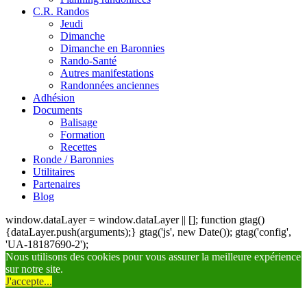
C.R. Randos
Jeudi
Dimanche
Dimanche en Baronnies
Rando-Santé
Autres manifestations
Randonnées anciennes
Adhésion
Documents
Balisage
Formation
Recettes
Ronde / Baronnies
Utilitaires
Partenaires
Blog
window.dataLayer = window.dataLayer || []; function gtag()
{dataLayer.push(arguments);} gtag('js', new Date()); gtag('config',
'UA-18187690-2');
Nous utilisons des cookies pour vous assurer la meilleure expérience
sur notre site.
J'accepte...