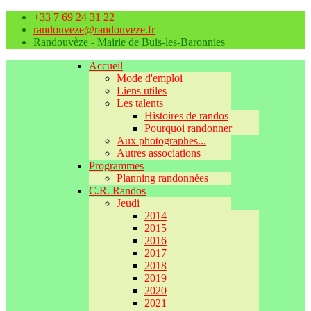
+33 7 69 24 31 22
randouveze@randouveze.fr
Randouvèze - Mairie de Buis-les-Baronnies
Accueil
Mode d'emploi
Liens utiles
Les talents
Histoires de randos
Pourquoi randonner
Aux photographes...
Autres associations
Programmes
Planning randonnées
C.R. Randos
Jeudi
2014
2015
2016
2017
2018
2019
2020
2021