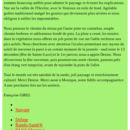
sommes beaucoup arrêtés pour admirer le paysage et écouter les explications.
Vue sur la vallée de l'Ouvèze, avec le Ventoux en toile de fond. Agréable
goûter traditionnel malgré les gouttes qui deviennent plus sévères et nous
obligent à enfiler les imperméables.
Nous prenons le chemin du retour par l'autre piste en contrebas, souple
chemin herbeux et sablonneux bordé de pins. La pluie a cessé, les trouées
dans la végétation nous offrent un joli point de vue sur l'arête rocheuse aux
pics acérés. Nous cherchons avec attention l'oculus permettant aux rayons du
soleil de traverser la paroi à un certain moment de la journée - sauf entre le 13
décembre (fête de Sainte-Luce) et le 1er janvier, nous a appris Denise. Nous
découvrons la dite ouverture, puis poursuivons notre chemin, passons près
d'un étang vert turquoise, avant de rejoindre la piste de l'aller.
Tout le monde est très satisfait de la rando, joli paysage et enrichissement
culturel. Merci Denise. Merci aussi à Monique, notre fidèle accompagnatrice.
A une prochaine fois sur les sentiers.
Françoise GIREL
Suivant
Drôme
Rando-Santé®