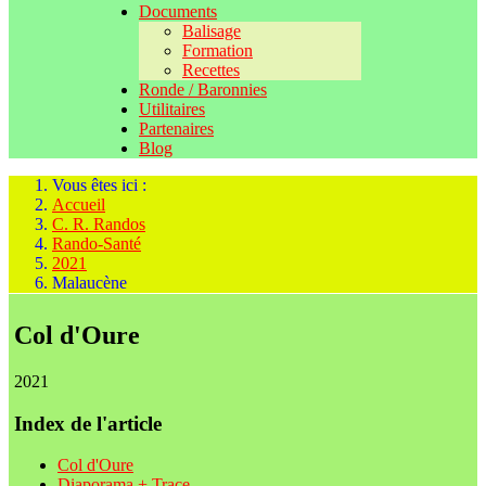
Documents
Balisage
Formation
Recettes
Ronde / Baronnies
Utilitaires
Partenaires
Blog
Vous êtes ici :
Accueil
C. R. Randos
Rando-Santé
2021
Malaucène
Col d'Oure
2021
Index de l'article
Col d'Oure
Diaporama + Trace