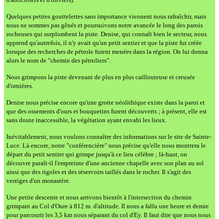
Quelques petites gouttelettes sans importance viennent nous rafraîchir, mais
nous ne sommes pas gênés et poursuivons notre avancée le long des parois
rocheuses qui surplombent la piste. Denise, qui connaît bien le secteur, nous
apprend qu'autrefois, il n'y avait qu'un petit sentier et que la piste fut créée
lorsque des recherches de pétrole furent menées dans la région. On lui donna
alors le nom de "chemin des pétroliers".
Nous grimpons la piste devenant de plus en plus caillouteuse et creusée
d'ornières.
Denise nous précise encore qu'une grotte néolithique existe dans la paroi et
que des ossements d'ours et bouquetins furent découverts ; à présent, elle est
sans doute inaccessible, la végétation ayant envahi les lieux.
Inévitablement, nous voulons connaître des informations sur le site de Sainte-
Luce. Là encore, notre "conférencière" nous précise qu'elle nous montrera le
départ du petit sentier qui grimpe jusqu'à ce lieu célèbre ; là-haut, on
découvre paraît-il l'empreinte d'une ancienne chapelle avec son plan au sol
ainsi que des rigoles et des réservoirs taillés dans le rocher. Il s'agit des
vestiges d'un monastère.
Une petite descente et nous arrivons bientôt à l'intersection du chemin
grimpant au Col d'Oure à 812 m. d'altitude. Il nous a fallu une heure et demie
pour parcourir les 3,5 km nous séparant du col d'Ey. Il faut dire que nous nous