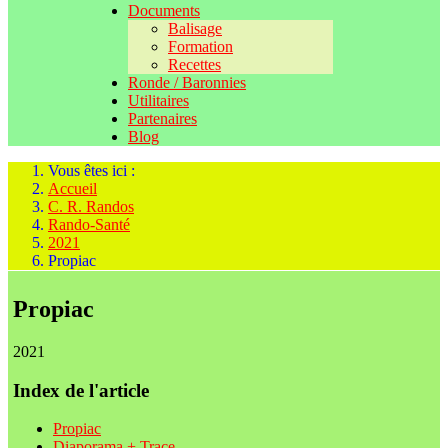
Documents
Balisage
Formation
Recettes
Ronde / Baronnies
Utilitaires
Partenaires
Blog
Vous êtes ici :
Accueil
C. R. Randos
Rando-Santé
2021
Propiac
Propiac
2021
Index de l'article
Propiac
Diaporama + Trace