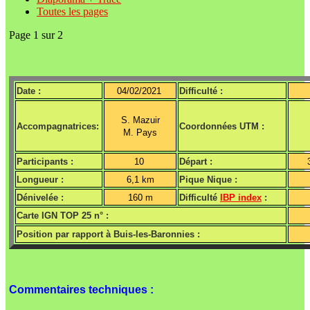
Toutes les pages
Page 1 sur 2
Date :
04/02/2021
Difficulté :
S. Mazuir
Accompagnatrices:
Coordonnées UTM :
M. Pays
Participants :
10
Départ :
Longueur :
6,1 km
Pique Nique :
Dénivelée :
160 m
Difficulté
IBP index
:
Carte IGN TOP 25 n° :
Position par rapport à Buis-les-Baronnies :
Commentaires techniques :