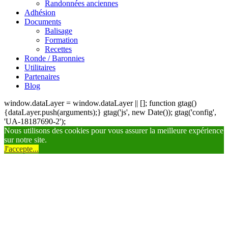
Randonnées anciennes
Adhésion
Documents
Balisage
Formation
Recettes
Ronde / Baronnies
Utilitaires
Partenaires
Blog
window.dataLayer = window.dataLayer || []; function gtag()
{dataLayer.push(arguments);} gtag('js', new Date()); gtag('config',
'UA-18187690-2');
Nous utilisons des cookies pour vous assurer la meilleure expérience
sur notre site.
J'accepte...