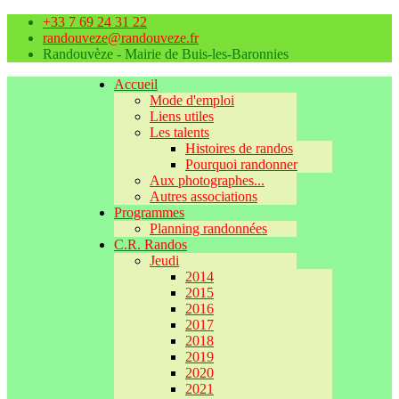
+33 7 69 24 31 22
randouveze@randouveze.fr
Randouvèze - Mairie de Buis-les-Baronnies
Accueil
Mode d'emploi
Liens utiles
Les talents
Histoires de randos
Pourquoi randonner
Aux photographes...
Autres associations
Programmes
Planning randonnées
C.R. Randos
Jeudi
2014
2015
2016
2017
2018
2019
2020
2021