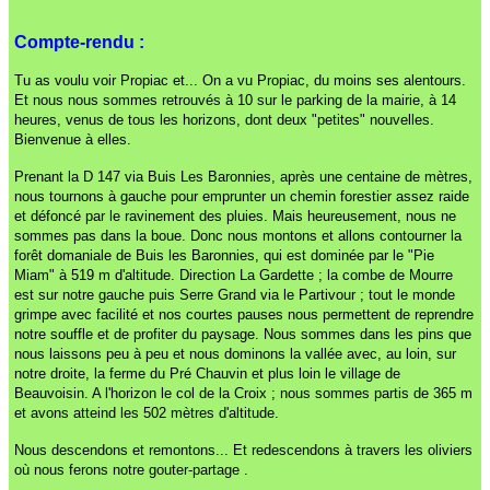
Compte-rendu :
Tu as voulu voir Propiac et... On a vu Propiac, du moins ses alentours.
Et nous nous sommes retrouvés à 10 sur le parking de la mairie, à 14
heures, venus de tous les horizons, dont deux "petites" nouvelles.
Bienvenue à elles.
Prenant la D 147 via Buis Les Baronnies, après une centaine de mètres,
nous tournons à gauche pour emprunter un chemin forestier assez raide
et défoncé par le ravinement des pluies. Mais heureusement, nous ne
sommes pas dans la boue. Donc nous montons et allons contourner la
forêt domaniale de Buis les Baronnies, qui est dominée par le "Pie
Miam" à 519 m d'altitude. Direction La Gardette ; la combe de Mourre
est sur notre gauche puis Serre Grand via le Partivour ; tout le monde
grimpe avec facilité et nos courtes pauses nous permettent de reprendre
notre souffle et de profiter du paysage. Nous sommes dans les pins que
nous laissons peu à peu et nous dominons la vallée avec, au loin, sur
notre droite, la ferme du Pré Chauvin et plus loin le village de
Beauvoisin. A l'horizon le col de la Croix ; nous sommes partis de 365 m
et avons atteind les 502 mètres d'altitude.
Nous descendons et remontons... Et redescendons à travers les oliviers
où nous ferons notre gouter-partage .