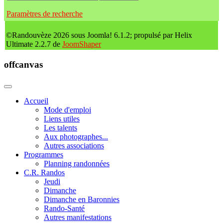
Paramètres de recherche
©Randouvèze 2026 sous Joomla! 6.1.2; propulsé par Helix
Ultimate 2.2.7 de
JoomShaper
offcanvas
Accueil
Mode d'emploi
Liens utiles
Les talents
Aux photographes...
Autres associations
Programmes
Planning randonnées
C.R. Randos
Jeudi
Dimanche
Dimanche en Baronnies
Rando-Santé
Autres manifestations