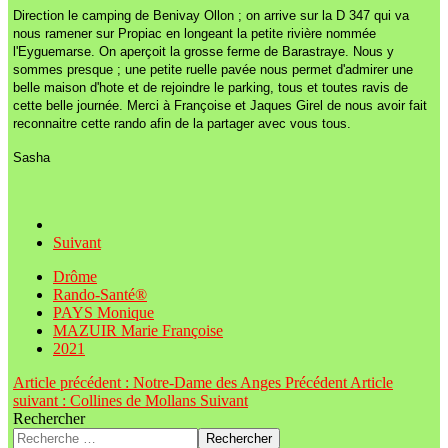
Direction le camping de Benivay Ollon ; on arrive sur la D 347 qui va
nous ramener sur Propiac en longeant la petite rivière nommée
l'Eyguemarse. On aperçoit la grosse ferme de Barastraye. Nous y
sommes presque ; une petite ruelle pavée nous permet d'admirer une
belle maison d'hote et de rejoindre le parking, tous et toutes ravis de
cette belle journée. Merci à Françoise et Jaques Girel de nous avoir fait
reconnaitre cette rando afin de la partager avec vous tous.
Sasha
Suivant
Drôme
Rando-Santé®
PAYS Monique
MAZUIR Marie Françoise
2021
Article précédent : Notre-Dame des Anges
Précédent
Article
suivant : Collines de Mollans
Suivant
Rechercher
Rechercher