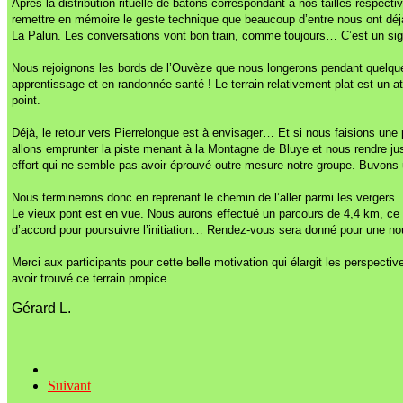
Après la distribution rituelle de bâtons correspondant à nos tailles respec
remettre en mémoire le geste technique que beaucoup d’entre nous ont déjà 
La Palun. Les conversations vont bon train, comme toujours… C’est un sign
Nous rejoignons les bords de l’Ouvèze que nous longerons pendant quelque
apprentissage et en randonnée santé ! Le terrain relativement plat est un 
point.
Déjà, le retour vers Pierrelongue est à envisager… Et si nous faisions une
allons emprunter la piste menant à la Montagne de Bluye et nous rendre ju
effort qui ne semble pas avoir éprouvé outre mesure notre groupe. Buvons u
Nous terminerons donc en reprenant le chemin de l’aller parmi les vergers.
Le vieux pont est en vue. Nous aurons effectué un parcours de 4,4 km, ce 
d’accord pour poursuivre l’initiation… Rendez-vous sera donné pour une no
Merci aux participants pour cette belle motivation qui élargit les perspect
avoir trouvé ce terrain propice.
Gérard L.
Suivant