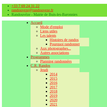
+33 7 69 24 31 22
randouveze@randouveze.fr
Randouvèze - Mairie de Buis-les-Baronnies
Accueil
Mode d'emploi
Liens utiles
Les talents
Histoires de randos
Pourquoi randonner
Aux photographes...
Autres associations
Programmes
Planning randonnées
C.R. Randos
Jeudi
2014
2015
2016
2017
2018
2019
2020
2021