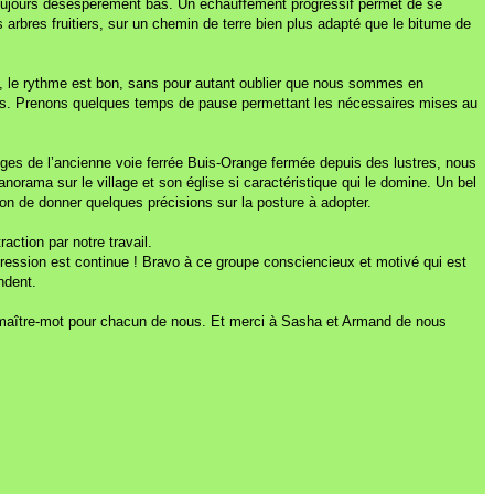
ot toujours désespérément bas. Un échauffement progressif permet de se
arbres fruitiers, sur un chemin de terre bien plus adapté que le bitume de
, le rythme est bon, sans pour autant oublier que nous sommes en
llans. Prenons quelques temps de pause permettant les nécessaires mises au
iges de l’ancienne voie ferrée Buis-Orange fermée depuis des lustres, nous
ama sur le village et son église si caractéristique qui le domine. Un bel
on de donner quelques précisions sur la posture à adopter.
ction par notre travail.
ression est continue ! Bravo à ce groupe consciencieux et motivé qui est
ndent.
a le maître-mot pour chacun de nous. Et merci à Sasha et Armand de nous