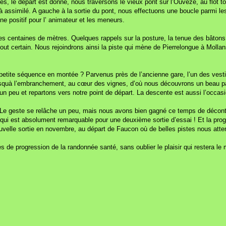
tives, le départ est donné, nous traversons le vieux pont sur l’Ouvèze, au fl
assimilé. A gauche à la sortie du pont, nous effectuons une boucle parmi les 
e positif pour l’ animateur et les meneurs.
s centaines de mètres. Quelques rappels sur la posture, la tenue des bâtons
atout certain. Nous rejoindrons ainsi la piste qui mène de Pierrelongue à Mo
 petite séquence en montée ? Parvenus près de l’ancienne gare, l’un des vest
squà l’embranchement, au cœur des vignes, d’où nous découvrons un beau panor
n peu et repartons vers notre point de départ. La descente est aussi l’occasi
 Le geste se relâche un peu, mais nous avons bien gagné ce temps de décontra
qui est absolument remarquable pour une deuxième sortie d’essai ! Et la prog
uvelle sortie en novembre, au départ de Faucon où de belles pistes nous atte
ives de progression de la randonnée santé, sans oublier le plaisir qui rester