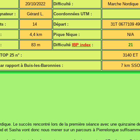
20/10/2022
Difficulté :
Marche Nordique
nateur :
Gérard L.
Coordonnées UTM :
ts :
14
Départ :
31T 0677109 4
:
4,4 km
Pique Nique :
N/A
:
83 m
Difficulté
IBP index
:
21
 TOP 25 n° :
3140 ET
ar rapport à Buis-les-Baronnies :
7 km SS
rdique. Le succès rencontré lors de la première séance avec une quinzaine de
d et Sasha vont donc nous mener sur un parcours à Pierrelongue suffisamment