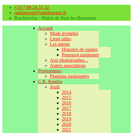
+33 7 69 24 31 22
randouveze@randouveze.fr
Randouvèze - Mairie de Buis-les-Baronnies
Accueil
Mode d'emploi
Liens utiles
Les talents
Histoires de randos
Pourquoi randonner
Aux photographes...
Autres associations
Programmes
Planning randonnées
C.R. Randos
Jeudi
2014
2015
2016
2017
2018
2019
2020
2021