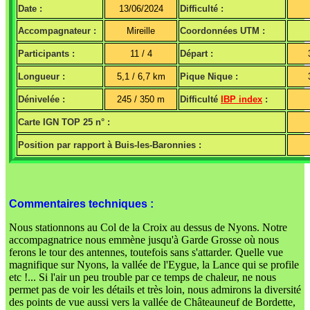
Date :
13/06/2024
Difficulté :
Accompagnateur :
Mireille
Coordonnées UTM :
Participants :
11 / 4
Départ :
Longueur :
5,1 / 6,7 km
Pique Nique :
Dénivelée :
245 / 350 m
Difficulté
IBP index
:
Carte IGN TOP 25 n° :
Position par rapport à Buis-les-Baronnies :
Commentaires techniques :
Nous stationnons au Col de la Croix au dessus de Nyons. Notre
accompagnatrice nous emmène jusqu'à Garde Grosse où nous
ferons le tour des antennes, toutefois sans s'attarder. Quelle vue
magnifique sur Nyons, la vallée de l'Eygue, la Lance qui se profile
etc !... Si l'air un peu trouble par ce temps de chaleur, ne nous
permet pas de voir les détails et très loin, nous admirons la diversité
des points de vue aussi vers la vallée de Châteauneuf de Bordette,