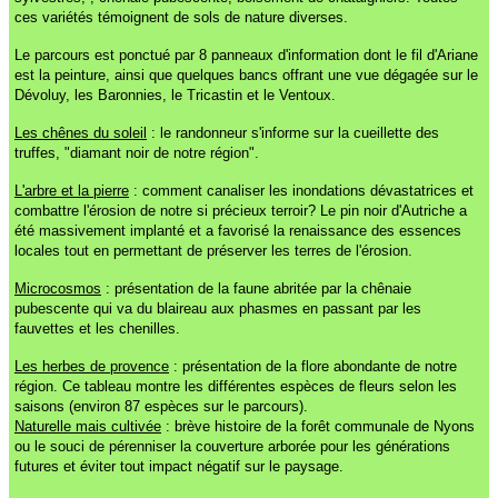
ces variétés témoignent de sols de nature diverses.
Le parcours est ponctué par 8 panneaux d'information dont le fil d'Ariane
est la peinture, ainsi que quelques bancs offrant une vue dégagée sur le
Dévoluy, les Baronnies, le Tricastin et le Ventoux.
Les chênes du soleil
: le randonneur s'informe sur la cueillette des
truffes, "diamant noir de notre région".
L'arbre et la pierre
: comment canaliser les inondations dévastatrices et
combattre l'érosion de notre si précieux terroir? Le pin noir d'Autriche a
été massivement implanté et a favorisé la renaissance des essences
locales tout en permettant de préserver les terres de l'érosion.
Microcosmos
: présentation de la faune abritée par la chênaie
pubescente qui va du blaireau aux phasmes en passant par les
fauvettes et les chenilles.
Les herbes de provence
: présentation de la flore abondante de notre
région. Ce tableau montre les différentes espèces de fleurs selon les
saisons (environ 87 espèces sur le parcours).
Naturelle mais cultivée
: brève histoire de la forêt communale de Nyons
ou le souci de pérenniser la couverture arborée pour les générations
futures et éviter tout impact négatif sur le paysage.