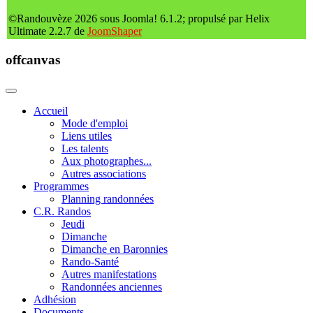
©Randouvèze 2026 sous Joomla! 6.1.2; propulsé par Helix
Ultimate 2.2.7 de
JoomShaper
offcanvas
Accueil
Mode d'emploi
Liens utiles
Les talents
Aux photographes...
Autres associations
Programmes
Planning randonnées
C.R. Randos
Jeudi
Dimanche
Dimanche en Baronnies
Rando-Santé
Autres manifestations
Randonnées anciennes
Adhésion
Documents