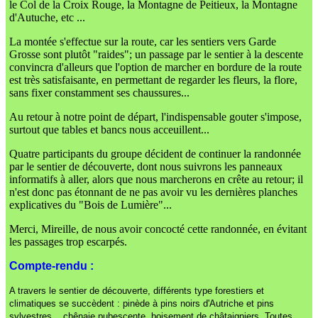
le Col de la Croix Rouge, la Montagne de Peitieux, la Montagne
d'Autuche, etc ...
La montée s'effectue sur la route, car les sentiers vers Garde
Grosse sont plutôt "raides"; un passage par le sentier à la descente
convincra d'alleurs que l'option de marcher en bordure de la route
est très satisfaisante, en permettant de regarder les fleurs, la flore,
sans fixer constamment ses chaussures...
Au retour à notre point de départ, l'indispensable gouter s'impose,
surtout que tables et bancs nous acceuillent...
Quatre participants du groupe décident de continuer la randonnée
par le sentier de découverte, dont nous suivrons les panneaux
informatifs à aller, alors que nous marcherons en crête au retour; il
n'est donc pas étonnant de ne pas avoir vu les dernières planches
explicatives du "Bois de Lumière"...
Merci, Mireille, de nous avoir concocté cette randonnée, en évitant
les passages trop escarpés.
Compte-rendu :
A travers le sentier de découverte, différents type forestiers et
climatiques se succèdent : pinède à pins noirs d'Autriche et pins
sylvestres, , chênaie pubescente, boisement de châtaigniers. Toutes