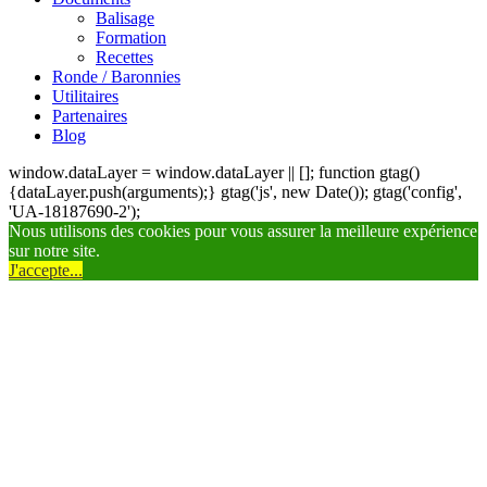
Balisage
Formation
Recettes
Ronde / Baronnies
Utilitaires
Partenaires
Blog
window.dataLayer = window.dataLayer || []; function gtag()
{dataLayer.push(arguments);} gtag('js', new Date()); gtag('config',
'UA-18187690-2');
Nous utilisons des cookies pour vous assurer la meilleure expérience
sur notre site.
J'accepte...