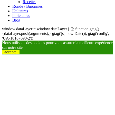
Recettes
Ronde / Baronnies
Utilitaires
Partenaires
Blog
window.dataLayer = window.dataLayer || []; function gtag()
{dataLayer.push(arguments);} gtag('js', new Date()); gtag('config',
'UA-18187690-2');
Nous utilisons des cookies pour vous assurer la meilleure expérience
sur notre site.
J'accepte...