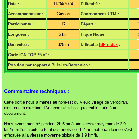
Date :
11/04/2024
Difficulté :
Accompagnateur :
Gaston
Coordonnées UTM :
Participants :
17
Départ :
Longueur :
6 km
Pique Nique :
Dénivelée :
325 m
Difficulté
IBP index
:
Carte IGN TOP 25 n° :
Position par rapport à Buis-les-Baronnies :
Commentaires techniques :
Cette sortie nous a menés au nord-est du Vieux Village de Vercoiran,
alors que la direction d'Autanne n'était pas praticable suite à un
éboulement.
Nous avons marché pendant 2h 5mn à une vitesse moyenne de 2,9
km/h. Si l'on ajoute le total des arrêts de 1h 4mn, notre randonnée s'est
effectuée à la vitesse moyenne globale de 1,9 km/h.