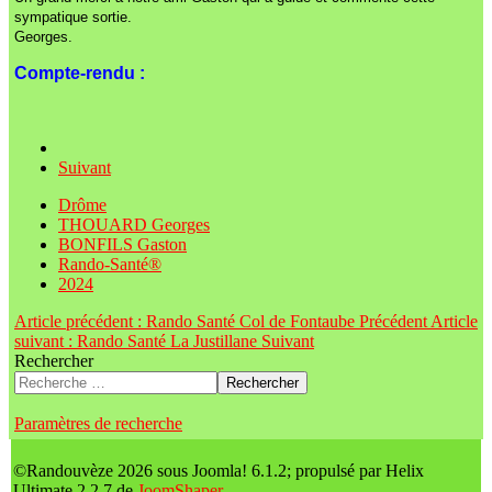
sympatique sortie.
Georges.
Compte-rendu :
Suivant
Drôme
THOUARD Georges
BONFILS Gaston
Rando-Santé®
2024
Article précédent : Rando Santé Col de Fontaube
Précédent
Article
suivant : Rando Santé La Justillane
Suivant
Rechercher
Rechercher
Paramètres de recherche
©Randouvèze 2026 sous Joomla! 6.1.2; propulsé par Helix
Ultimate 2.2.7 de
JoomShaper