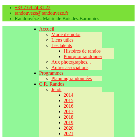
+33 7 69 24 31 22
randouveze@randouveze.fr
Randouvèze - Mairie de Buis-les-Baronnies
Accueil
Mode d'emploi
Liens utiles
Les talents
Histoires de randos
Pourquoi randonner
Aux photographes...
Autres associations
Programmes
Planning randonnées
C.R. Randos
Jeudi
2014
2015
2016
2017
2018
2019
2020
2021