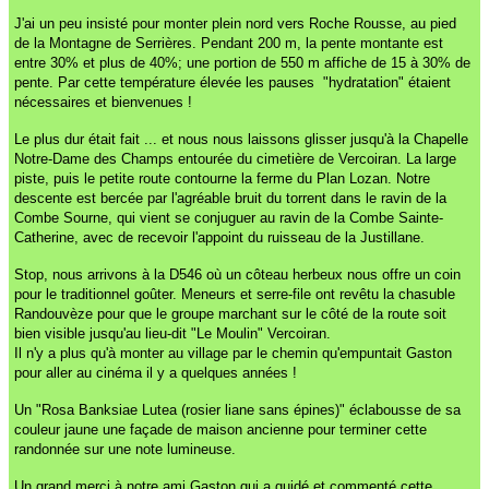
J'ai un peu insisté pour monter plein nord vers Roche Rousse, au pied
de la Montagne de Serrières. Pendant 200 m, la pente montante est
entre 30% et plus de 40%; une portion de 550 m affiche de 15 à 30% de
pente. Par cette température élevée les pauses "hydratation" étaient
nécessaires et bienvenues !
Le plus dur était fait ... et nous nous laissons glisser jusqu'à la Chapelle
Notre-Dame des Champs entourée du cimetière de Vercoiran. La large
piste, puis le petite route contourne la ferme du Plan Lozan. Notre
descente est bercée par l'agréable bruit du torrent dans le ravin de la
Combe Sourne, qui vient se conjuguer au ravin de la Combe Sainte-
Catherine, avec de recevoir l'appoint du ruisseau de la Justillane.
Stop, nous arrivons à la D546 où un côteau herbeux nous offre un coin
pour le traditionnel goûter. Meneurs et serre-file ont revêtu la chasuble
Randouvèze pour que le groupe marchant sur le côté de la route soit
bien visible jusqu'au lieu-dit "Le Moulin" Vercoiran.
Il n'y a plus qu'à monter au village par le chemin qu'empuntait Gaston
pour aller au cinéma il y a quelques années !
Un "Rosa Banksiae Lutea (rosier liane sans épines)" éclabousse de sa
couleur jaune une façade de maison ancienne pour terminer cette
randonnée sur une note lumineuse.
Un grand merci à notre ami Gaston qui a guidé et commenté cette