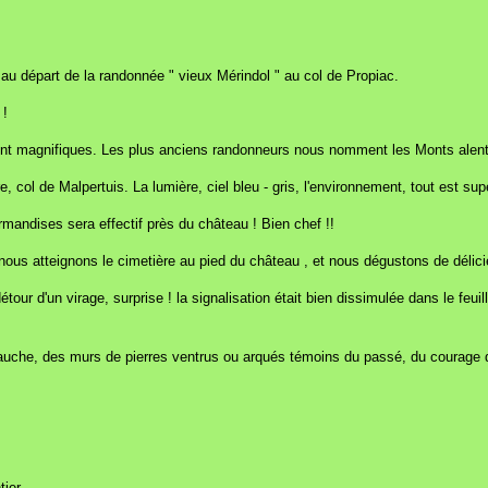
u départ de la randonnée " vieux Mérindol " au col de Propiac.
 !
sont magnifiques. Les plus anciens randonneurs nous nomment les Monts alen
 col de Malpertuis. La lumière, ciel bleu - gris, l'environnement, tout est sup
urmandises sera effectif près du château ! Bien chef !!
nous atteignons le cimetière au pied du château , et nous dégustons de délici
ur d'un virage, surprise ! la signalisation était bien dissimulée dans le feuil
e gauche, des murs de pierres ventrus ou arqués témoins du passé, du courag
ier.