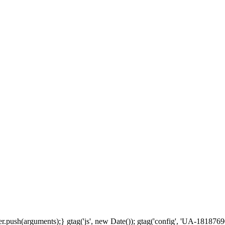
.push(arguments);} gtag('js', new Date()); gtag('config', 'UA-18187690