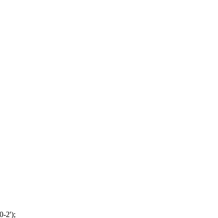
-2');