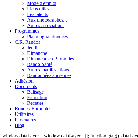
Mode d'emploi
Liens utiles
Les talents
Aux photographes...
Autres associations
Programmes
Planning randonnées
C.R. Randos
Jeudi
Dimanche
Dimanche en Baronnies
Rando-Santé
Autres manifestations
Randonnées anciennes
Adhésion
Documents
Balisage
Formation
Recettes
Ronde / Baronnies
Utilitaires
Partenaires
Blog
window.dataLayer = window.dataLayer || []; function gtag(){dataLayer