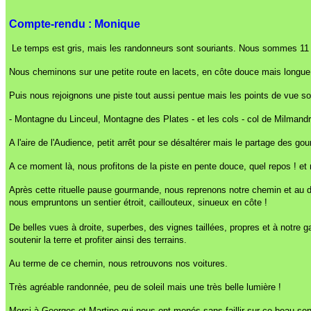
Compte-rendu : Monique
Le temps est gris, mais les randonneurs sont souriants. Nous sommes 11 a
Nous cheminons sur une petite route en lacets, en côte douce mais longue
Puis nous rejoignons une piste tout aussi pentue mais les points de vue 
- Montagne du Linceul, Montagne des Plates - et les cols - col de Milmandre,
A l'aire de l'Audience, petit arrêt pour se désaltérer mais le partage des go
A ce moment là, nous profitons de la piste en pente douce, quel repos ! et 
Après cette rituelle pause gourmande, nous reprenons notre chemin et au déto
nous empruntons un sentier étroit, caillouteux, sinueux en côte !
De belles vues à droite, superbes, des vignes taillées, propres et à notr
soutenir la terre et profiter ainsi des terrains.
Au terme de ce chemin, nous retrouvons nos voitures.
Très agréable randonnée, peu de soleil mais une très belle lumière !
Merci à Georges et Martine qui nous ont menés sans faillir sur ce beau sent