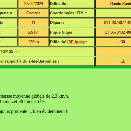
22/02/2024
Difficulté :
Rando Sant
nateur :
Georges
Coordonnées UTM :
ts :
11
Départ :
31T 0674077 4
:
6,5 km
Pique Nique :
1T 0673402 49
:
280 m
Difficulté
IBP index
:
30
 TOP 25 n° :
ar rapport à Buis-les-Baronnies :
11
vitersse moyenne globale de 2,3 km/h.
 km/h, et 38 mn d'arrêts.
jours prudente ... bien évidemment !