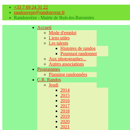
+33 7 69 24 31 22
randouveze@randouveze.fr
Randouvèze - Mairie de Buis-les-Baronnies
Accueil
Mode d'emploi
Liens utiles
Les talents
Histoires de randos
Pourquoi randonner
Aux photographes...
Autres associations
Programmes
Planning randonnées
C.R. Randos
Jeudi
2014
2015
2016
2017
2018
2019
2020
2021