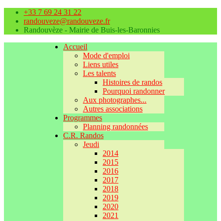
+33 7 69 24 31 22
randouveze@randouveze.fr
Randouvèze - Mairie de Buis-les-Baronnies
Accueil
Mode d'emploi
Liens utiles
Les talents
Histoires de randos
Pourquoi randonner
Aux photographes...
Autres associations
Programmes
Planning randonnées
C.R. Randos
Jeudi
2014
2015
2016
2017
2018
2019
2020
2021