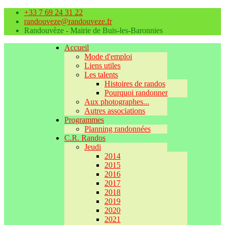
+33 7 69 24 31 22
randouveze@randouveze.fr
Randouvèze - Mairie de Buis-les-Baronnies
Accueil
Mode d'emploi
Liens utiles
Les talents
Histoires de randos
Pourquoi randonner
Aux photographes...
Autres associations
Programmes
Planning randonnées
C.R. Randos
Jeudi
2014
2015
2016
2017
2018
2019
2020
2021