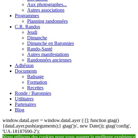
Aux photographes...
Autres associations
Programmes
Planning randonnées
C.R. Randos
Jeudi
Dimanche
Dimanche en Baronnies
Rando-Santé
Autres manifestations
Randonnées anciennes
Adhésion
Documents
Balisage
Formation
Recettes
Ronde / Baronnies
Utilitaires
Partenaires
Blog
window.dataLayer = window.dataLayer || []; function gtag()
{dataLayer.push(arguments);} gtag('js', new Date()); gtag('config',
'UA-18187690-2');
Nous utilisons des cookies pour vous assurer la meilleure expérience