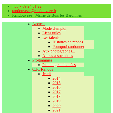
+33 7 69 24 31 22
randouveze@randouveze.fr
Randouvèze - Mairie de Buis-les-Baronnies
Accueil
Mode d'emploi
Liens utiles
Les talents
Histoires de randos
Pourquoi randonner
Aux photographes...
Autres associations
Programmes
Planning randonnées
C.R. Randos
Jeudi
2014
2015
2016
2017
2018
2019
2020
2021