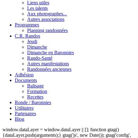
Liens utiles
Les talents
Aux photographes...
Autres associations
Programmes
Planning randonnées
C.R. Randos
Jeudi
Dimanche
Dimanche en Baronnies
Rando-Santé
Autres manifestations
Randonnées anciennes
Adhésion
Documents
Balisage
Formation
Recettes
Ronde / Baronnies
Utilitaires
Partenaires
Blog
window.dataLayer = window.dataLayer || []; function gtag()
{dataLayer.push(arguments);} gtag('js', new Date()); gtag('config',