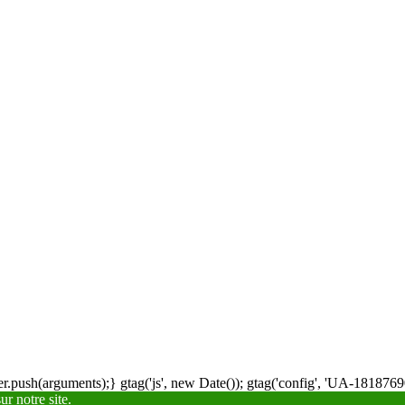
.push(arguments);} gtag('js', new Date()); gtag('config', 'UA-18187690
r notre site.