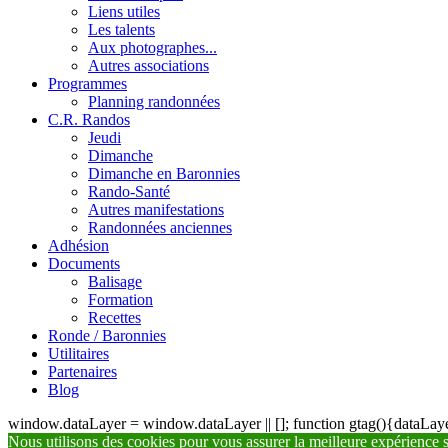
Liens utiles
Les talents
Aux photographes...
Autres associations
Programmes
Planning randonnées
C.R. Randos
Jeudi
Dimanche
Dimanche en Baronnies
Rando-Santé
Autres manifestations
Randonnées anciennes
Adhésion
Documents
Balisage
Formation
Recettes
Ronde / Baronnies
Utilitaires
Partenaires
Blog
window.dataLayer = window.dataLayer || []; function gtag(){dataLayer
Nous utilisons des cookies pour vous assurer la meilleure expérience su