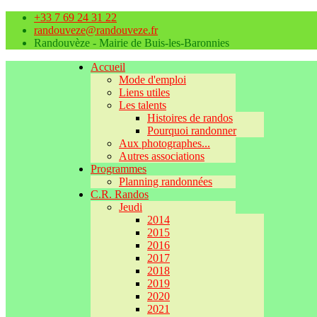
+33 7 69 24 31 22
randouveze@randouveze.fr
Randouvèze - Mairie de Buis-les-Baronnies
Accueil
Mode d'emploi
Liens utiles
Les talents
Histoires de randos
Pourquoi randonner
Aux photographes...
Autres associations
Programmes
Planning randonnées
C.R. Randos
Jeudi
2014
2015
2016
2017
2018
2019
2020
2021