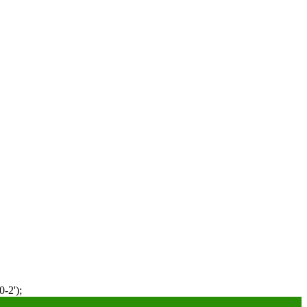
-2');