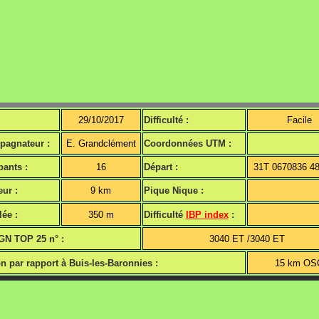
29/10/2017
Difficulté :
Facile
agnateur :
E. Grandclément
Coordonnées UTM :
pants :
16
Départ :
31T 0670836 4
ur :
9 km
Pique Nique :
ée :
350 m
Difficulté
IBP index
:
IGN TOP 25 n° :
3040 ET /3040 ET
n par rapport à Buis-les-Baronnies :
15 km OS