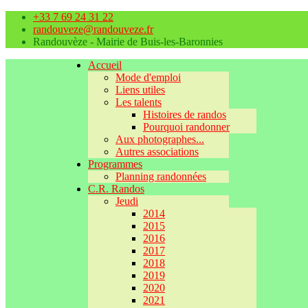
+33 7 69 24 31 22
randouveze@randouveze.fr
Randouvèze - Mairie de Buis-les-Baronnies
Accueil
Mode d'emploi
Liens utiles
Les talents
Histoires de randos
Pourquoi randonner
Aux photographes...
Autres associations
Programmes
Planning randonnées
C.R. Randos
Jeudi
2014
2015
2016
2017
2018
2019
2020
2021