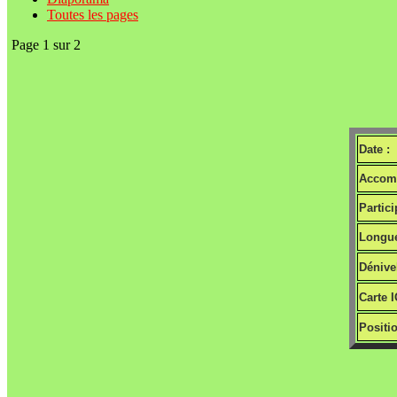
Toutes les pages
Page 1 sur 2
Date :
Accomp
Partici
Longue
Dénivel
Carte 
Positio