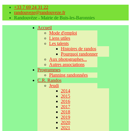
+33 7 69 24 31 22
randouveze@randouveze.fr
Randouvèze - Mairie de Buis-les-Baronnies
Accueil
Mode d'emploi
Liens utiles
Les talents
Histoires de randos
Pourquoi randonner
Aux photographes...
Autres associations
Programmes
Planning randonnées
C.R. Randos
Jeudi
2014
2015
2016
2017
2018
2019
2020
2021