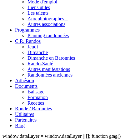
Mode d'emploi
Liens utiles
Les talents
Aux photographes...
Autres associations
Programmes
Planning randonnées
C.R. Randos
Jeudi
Dimanche
Dimanche en Baronnies
Rando-Santé
Autres manifestations
Randonnées anciennes
Adhésion
Documents
Balisage
Formation
Recettes
Ronde / Baronnies
Utilitaires
Partenaires
Blog
window.dataLayer = window.dataLayer || []; function gtag()