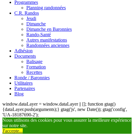
Programmes
Planning randonnées
C.R. Randos
Jeudi
Dimanche
Dimanche en Baronnies
Rando-Santé
Autres manifestations
Randonnées anciennes
Adhésion
Documents
Balisage
Formation
Recettes
Ronde / Baronnies
Utilitaires
Partenaires
Blog
window.dataLayer = window.dataLayer || []; function gtag()
{dataLayer.push(arguments);} gtag('js', new Date()); gtag('config',
'UA-18187690-2');
Nous utilisons des cookies pour vous assurer la meilleure expérience
sur notre site.
J'accepte...