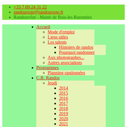
+33 7 69 24 31 22
randouveze@randouveze.fr
Randouvèze - Mairie de Buis-les-Baronnies
Accueil
Mode d'emploi
Liens utiles
Les talents
Histoires de randos
Pourquoi randonner
Aux photographes...
Autres associations
Programmes
Planning randonnées
C.R. Randos
Jeudi
2014
2015
2016
2017
2018
2019
2020
2021