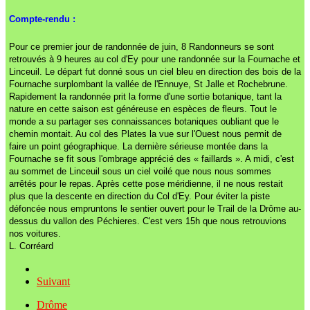
Compte-rendu :
Pour ce premier jour de randonnée de juin, 8 Randonneurs se sont
retrouvés à 9 heures au col d'Ey pour une randonnée sur la Fournache et
Linceuil. Le départ fut donné sous un ciel bleu en direction des bois de la
Fournache surplombant la vallée de l'Ennuye, St Jalle et Rochebrune.
Rapidement la randonnée prit la forme d'une sortie botanique, tant la
nature en cette saison est généreuse en espèces de fleurs. Tout le
monde a su partager ses connaissances botaniques oubliant que le
chemin montait. Au col des Plates la vue sur l'Ouest nous permit de
faire un point géographique. La dernière sérieuse montée dans la
Fournache se fit sous l'ombrage apprécié des « faillards ». A midi, c'est
au sommet de Linceuil sous un ciel voilé que nous nous sommes
arrêtés pour le repas. Après cette pose méridienne, il ne nous restait
plus que la descente en direction du Col d'Ey. Pour éviter la piste
défoncée nous empruntons le sentier ouvert pour le Trail de la Drôme au-
dessus du vallon des Péchieres. C'est vers 15h que nous retrouvions
nos voitures.
L. Corréard
Suivant
Drôme