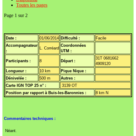
Toutes les pages
Page 1 sur 2
Date :
01/06/2014
Difficulté :
Facile
Accompagnateur
Coordonnées
L. Corréard
:
UTM :
31T 0681662
Participants :
8
Départ :
4909120
Longueur :
10 km
Pique Nique :
Dénivelée :
500 m
Autres :
Carte IGN TOP 25 n° :
3139 OT
Position par rapport à Buis-les-Baronnies :
8 km N
Commentaires techniques :
Néant.