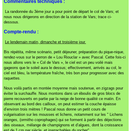
Commentaires techniques :
La randonnée du 3ème jour a pour point de départ le col de Vars; et
nous nous dirigerons en direction de la station de Vars; trace ci-
dessous.
Compte-rendu :
Le lendemain matin, dimanche et troisième jour.
Bis répétita, même scénario, petit déjeuner, préparation du pique-nique,
rendez-vous sur le perron de « Lou Riouclar » avec Pascal. Cette fois-ci
nous allons vers le « Col de Vars », le ciel est un peu voilé mais
gageons que le soleil aura le dessus; effectivement, arrivés au col, le
ciel est bleu, la température fraîche, très bon pour progresser avec des
raquettes.
Nous voilà partis en montée moyenne mais soutenue, en zigzags pour
éviter la surchauffe. Nous montons dans un éboulis de gros blocs de
pierre recouverts en partie par la neige de bonne qualité ce matin. En
observant au bord des cailloux, on peut estimer la couche épaisse
d’environ trois mètres ! Pascal nous donne un petit cours de
vulgarisation sur les mousses et lichens, notamment sur les " Lichens
oranges, (ormitho coprophages) qui se forment à partir des déjections
des oiseaux, mélange de champignons et d’algues, dont la croissance
est de 1 cm par siècle, et inarrachables du rocher".