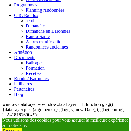
Programmes
Planning randonnées
C.R. Randos
Jeudi
Dimanche
Dimanche en Baronnies
Rando-Santé
Autres manifestations
Randonnées anciennes
Adhésion
Documents
Balisage
Formation
Recettes
Ronde / Baronnies
Utilitaires
Partenaires
Blog
window.dataLayer = window.dataLayer || []; function gtag()
{dataLayer.push(arguments);} gtag('js', new Date()); gtag('config',
'UA-18187690-2');
Nous utilisons des cookies pour vous assurer la meilleure expérience
sur notre site.
J'accepte...