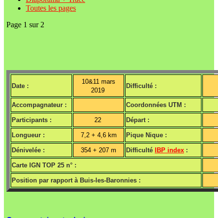
Toutes les pages
Page 1 sur 2
10&11 mars
Date :
Difficulté :
2019
Accompagnateur :
Coordonnées UTM :
Participants :
22
Départ :
Longueur :
7,2 + 4,6 km
Pique Nique :
Dénivelée :
354 + 207 m
Difficulté
IBP index
:
Carte IGN TOP 25 n° :
Position par rapport à Buis-les-Baronnies :