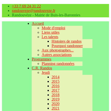
+33 7 69 24 31 22
randouveze@randouveze.fr
Randouvèze - Mairie de Buis-les-Baronnies
Accueil
Mode d'emploi
Liens utiles
Les talents
Histoires de randos
Pourquoi randonner
Aux photographes...
Autres associations
Programmes
Planning randonnées
C.R. Randos
Jeudi
2014
2015
2016
2017
2018
2019
2020
2021