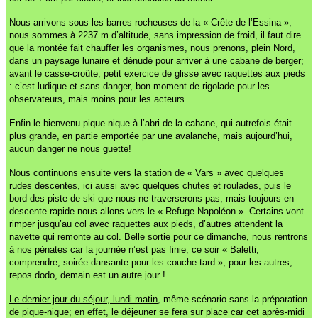
Nous arrivons sous les barres rocheuses de la « Crête de l’Essina »;
nous sommes à 2237 m d’altitude, sans impression de froid, il faut dire
que la montée fait chauffer les organismes, nous prenons, plein Nord,
dans un paysage lunaire et dénudé pour arriver à une cabane de berger;
avant le casse-croûte, petit exercice de glisse avec raquettes aux pieds
: c’est ludique et sans danger, bon moment de rigolade pour les
observateurs, mais moins pour les acteurs.
Enfin le bienvenu pique-nique à l’abri de la cabane, qui autrefois était
plus grande, en partie emportée par une avalanche, mais aujourd’hui,
aucun danger ne nous guette!
Nous continuons ensuite vers la station de « Vars » avec quelques
rudes descentes, ici aussi avec quelques chutes et roulades, puis le
bord des piste de ski que nous ne traverserons pas, mais toujours en
descente rapide nous allons vers le « Refuge Napoléon ». Certains vont
rimper jusqu’au col avec raquettes aux pieds, d’autres attendent la
navette qui remonte au col. Belle sortie pour ce dimanche, nous rentrons
à nos pénates car la journée n’est pas finie; ce soir « Baletti,
comprendre, soirée dansante pour les couche-tard », pour les autres,
repos dodo, demain est un autre jour !
Le dernier jour du séjour, lundi matin
, même scénario sans la préparation
de pique-nique; en effet, le déjeuner se fera sur place car cet après-midi