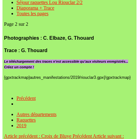
Séjour raquettes Lou Riouclar 2/2
Diaporama + Trace
Toutes les pages
Page 2 sur 2
Photographies : C. Elbaze, G. Thouard
Trace :
G. Thouard
Le
téléchargement des traces n'est accessible qu'aux visiteurs enregistrés...
Créez un compte !
{gpxtrackmap}autres_manifestations/2019/riouclar3.gpx{/gpxtrackmap}
Précédent
Autres départements
Raquettes
2019
Article précédent : Croix de Bluye
Précédent
Article suivant :