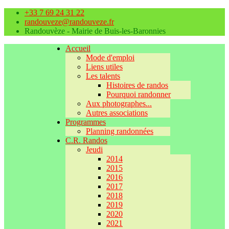
+33 7 69 24 31 22
randouveze@randouveze.fr
Randouvèze - Mairie de Buis-les-Baronnies
Accueil
Mode d'emploi
Liens utiles
Les talents
Histoires de randos
Pourquoi randonner
Aux photographes...
Autres associations
Programmes
Planning randonnées
C.R. Randos
Jeudi
2014
2015
2016
2017
2018
2019
2020
2021