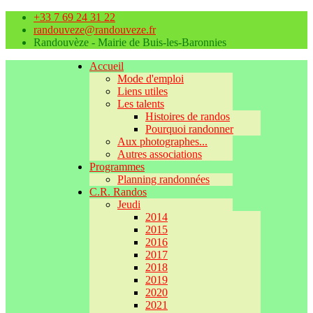
+33 7 69 24 31 22
randouveze@randouveze.fr
Randouvèze - Mairie de Buis-les-Baronnies
Accueil
Mode d'emploi
Liens utiles
Les talents
Histoires de randos
Pourquoi randonner
Aux photographes...
Autres associations
Programmes
Planning randonnées
C.R. Randos
Jeudi
2014
2015
2016
2017
2018
2019
2020
2021