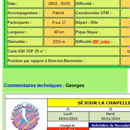
Date :
29/01 - 01/02
Difficulté :
Accompagnateur :
Patrick
Coordonnées UTM :
Participants :
9 sur 17
Départ : Gîte
Longueur :
49 km
Pique Nique :
Dénivelée :
2315 m
Difficulté
IBP index
:
Carte IGN TOP 25 n° :
3
Position par rapport à Buis-les-Baronnies :
Commentaires techniques :
Georges