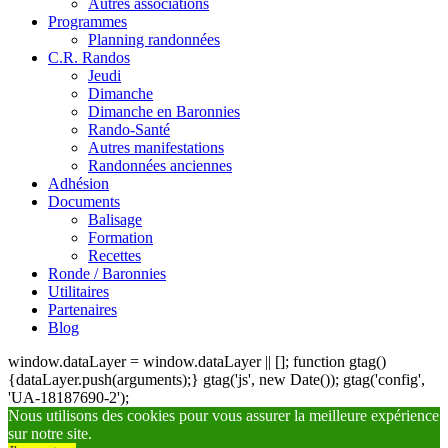
Autres associations
Programmes
Planning randonnées
C.R. Randos
Jeudi
Dimanche
Dimanche en Baronnies
Rando-Santé
Autres manifestations
Randonnées anciennes
Adhésion
Documents
Balisage
Formation
Recettes
Ronde / Baronnies
Utilitaires
Partenaires
Blog
window.dataLayer = window.dataLayer || []; function gtag()
{dataLayer.push(arguments);} gtag('js', new Date()); gtag('config',
'UA-18187690-2');
Nous utilisons des cookies pour vous assurer la meilleure expérience
sur notre site.