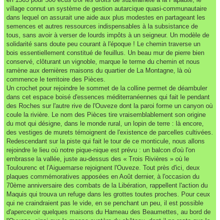
village connut un système de gestion autarcique quasi-communautaire
dans lequel on assurait une aide aux plus modestes en partageant les
semences et autres ressources indispensables à la subsistance de
tous, sans avoir à verser de lourds impôts à un seigneur. Un modèle de
solidarité sans doute peu courant à l'époque ! Le chemin traverse un
bois essentiellement constitué de feuillus. Un beau mur de pierre bien
conservé, clôturant un vignoble, marque le terme du chemin et nous
ramène aux dernières maisons du quartier de La Montagne, là où
commence le territoire des Pièces.
Un crochet pour rejoindre le sommet de la colline permet de déambuler
dans cet espace boisé d'essences méditerranéennes qui fait le pendant
des Roches sur l'autre rive de l'Ouveze dont la paroi forme un canyon où
coule la rivière. Le nom des Pièces tire vraisemblablement son origine
du mot qui désigne, dans le monde rural, un lopin de terre : là encore,
des vestiges de murets témoignent de l'existence de parcelles cultivées.
Redescendant sur la piste qui fait le tour de ce monticule, nous allons
rejoindre le lieu où notre pique-nique est prévu : un balcon d'où l'on
embrasse la vallée, juste au-dessus des « Trois Rivières » où le
Toulourenc et l'Aiguemarse rejoignent l'Ouveze. Tout près d'ici, deux
plaques commémoratives apposées en Août dernier, à l'occasion du
70ème anniversaire des combats de la Libération, rappellent l'action du
Maquis qui trouva un refuge dans les grottes toutes proches. Pour ceux
qui ne craindraient pas le vide, en se penchant un peu, il est possible
d'apercevoir quelques maisons du Hameau des Beaumettes, au bord de