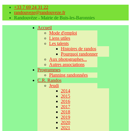
+33 7 69 24 31 22
randouveze@randouveze.fr
Randouvèze - Mairie de Buis-les-Baronnies
Accueil
Mode d'emploi
Liens utiles
Les talents
Histoires de randos
Pourquoi randonner
Aux photographes...
Autres associations
Programmes
Planning randonnées
C.R. Randos
Jeudi
2014
2015
2016
2017
2018
2019
2020
2021