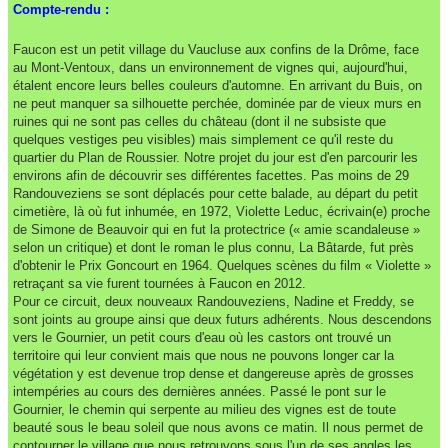
Compte-rendu :
Faucon est un petit village du Vaucluse aux confins de la Drôme, face
au Mont-Ventoux, dans un environnement de vignes qui, aujourd'hui,
étalent encore leurs belles couleurs d'automne. En arrivant du Buis, on
ne peut manquer sa silhouette perchée, dominée par de vieux murs en
ruines qui ne sont pas celles du château (dont il ne subsiste que
quelques vestiges peu visibles) mais simplement ce qu'il reste du
quartier du Plan de Roussier. Notre projet du jour est d'en parcourir les
environs afin de découvrir ses différentes facettes. Pas moins de 29
Randouveziens se sont déplacés pour cette balade, au départ du petit
cimetière, là où fut inhumée, en 1972, Violette Leduc, écrivain(e) proche
de Simone de Beauvoir qui en fut la protectrice (« amie scandaleuse »
selon un critique) et dont le roman le plus connu, La Bâtarde, fut près
d'obtenir le Prix Goncourt en 1964. Quelques scènes du film « Violette »
retraçant sa vie furent tournées à Faucon en 2012.
Pour ce circuit, deux nouveaux Randouveziens, Nadine et Freddy, se
sont joints au groupe ainsi que deux futurs adhérents. Nous descendons
vers le Gournier, un petit cours d'eau où les castors ont trouvé un
territoire qui leur convient mais que nous ne pouvons longer car la
végétation y est devenue trop dense et dangereuse après de grosses
intempéries au cours des dernières années. Passé le pont sur le
Gournier, le chemin qui serpente au milieu des vignes est de toute
beauté sous le beau soleil que nous avons ce matin. Il nous permet de
contourner le village que nous retrouvons sous l'un de ses angles les