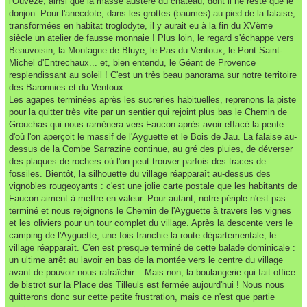
l'Ouveze, ainsi que la masse austère du château, dont il ne reste que le
donjon. Pour l'anecdote, dans les grottes (baumes) au pied de la falaise,
transformées en habitat troglodyte, il y aurait eu à la fin du XVème
siècle un atelier de fausse monnaie ! Plus loin, le regard s'échappe vers
Beauvoisin, la Montagne de Bluye, le Pas du Ventoux, le Pont Saint-
Michel d'Entrechaux... et, bien entendu, le Géant de Provence
resplendissant au soleil ! C'est un très beau panorama sur notre territoire
des Baronnies et du Ventoux.
Les agapes terminées après les sucreries habituelles, reprenons la piste
pour la quitter très vite par un sentier qui rejoint plus bas le Chemin de
Grouchas qui nous ramènera vers Faucon après avoir effacé la pente
d'où l'on aperçoit le massif de l'Ayguette et le Bois de Jau. La falaise au-
dessus de la Combe Sarrazine continue, au gré des pluies, de déverser
des plaques de rochers où l'on peut trouver parfois des traces de
fossiles. Bientôt, la silhouette du village réapparaît au-dessus des
vignobles rougeoyants : c'est une jolie carte postale que les habitants de
Faucon aiment à mettre en valeur. Pour autant, notre périple n'est pas
terminé et nous rejoignons le Chemin de l'Ayguette à travers les vignes
et les oliviers pour un tour complet du village. Après la descente vers le
camping de l'Ayguette, une fois franchie la route départementale, le
village réapparaît. C'en est presque terminé de cette balade dominicale :
un ultime arrêt au lavoir en bas de la montée vers le centre du village
avant de pouvoir nous rafraîchir... Mais non, la boulangerie qui fait office
de bistrot sur la Place des Tilleuls est fermée aujourd'hui ! Nous nous
quitterons donc sur cette petite frustration, mais ce n'est que partie