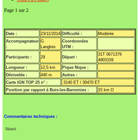
Page 1 sur 2
Date :
23/11/2014
Difficulté :
Modérée
Accompagnateur
G.
Coordonnées
:
Langlois
UTM :
31T 0671379
Participants :
29
Départ :
4903159
Longueur :
12,5 km
Pique Nique :
Dénivelée :
440 m
Autres :
Carte IGN TOP 25 n° :
3140 ET / 30470 ET
Position par rapport à Buis-les-Baronnies :
15 km O
Commentaires techniques :
Néant.