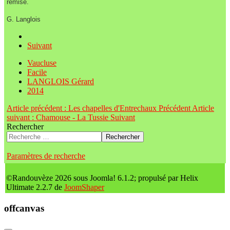
remise.
G. Langlois
Suivant
Vaucluse
Facile
LANGLOIS Gérard
2014
Article précédent : Les chapelles d'Entrechaux
Précédent
Article
suivant : Chamouse - La Tussie
Suivant
Rechercher
Rechercher
Paramètres de recherche
©Randouvèze 2026 sous Joomla! 6.1.2; propulsé par Helix
Ultimate 2.2.7 de
JoomShaper
offcanvas