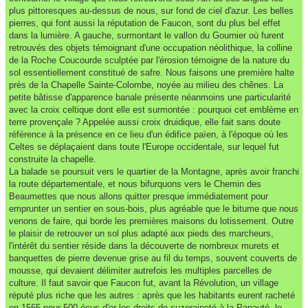
plus pittoresques au-dessus de nous, sur fond de ciel d'azur. Les belles
pierres, qui font aussi la réputation de Faucon, sont du plus bel effet
dans la lumière. A gauche, surmontant le vallon du Gournier où furent
retrouvés des objets témoignant d'une occupation néolithique, la colline
de la Roche Coucourde sculptée par l'érosion témoigne de la nature du
sol essentiellement constitué de safre. Nous faisons une première halte
près de la Chapelle Sainte-Colombe, noyée au milieu des chênes. La
petite bâtisse d'apparence banale présente néanmoins une particularité
avec la croix celtique dont elle est surmontée : pourquoi cet emblème en
terre provençale ? Appelée aussi croix druidique, elle fait sans doute
référence à la présence en ce lieu d'un édifice païen, à l'époque où les
Celtes se déplaçaient dans toute l'Europe occidentale, sur lequel fut
construite la chapelle.
La balade se poursuit vers le quartier de la Montagne, après avoir franchi
la route départementale, et nous bifurquons vers le Chemin des
Beaumettes que nous allons quitter presque immédiatement pour
emprunter un sentier en sous-bois, plus agréable que le bitume que nous
venons de faire, qui borde les premières maisons du lotissement. Outre
le plaisir de retrouver un sol plus adapté aux pieds des marcheurs,
l'intérêt du sentier réside dans la découverte de nombreux murets et
banquettes de pierre devenue grise au fil du temps, souvent couverts de
mousse, qui devaient délimiter autrefois les multiples parcelles de
culture. Il faut savoir que Faucon fut, avant la Révolution, un village
réputé plus riche que les autres : après que les habitants eurent racheté
en 1565 pour 500 écus d'or les droits de suzeraineté à la Papauté, le