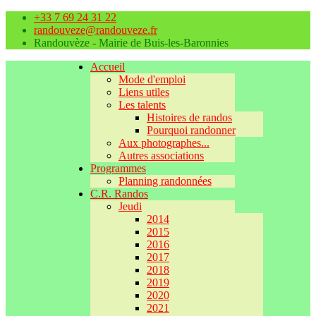
+33 7 69 24 31 22
randouveze@randouveze.fr
Randouvèze - Mairie de Buis-les-Baronnies
Accueil
Mode d'emploi
Liens utiles
Les talents
Histoires de randos
Pourquoi randonner
Aux photographes...
Autres associations
Programmes
Planning randonnées
C.R. Randos
Jeudi
2014
2015
2016
2017
2018
2019
2020
2021