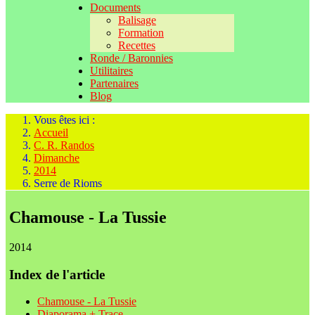
Documents
Balisage
Formation
Recettes
Ronde / Baronnies
Utilitaires
Partenaires
Blog
Vous êtes ici :
Accueil
C. R. Randos
Dimanche
2014
Serre de Rioms
Chamouse - La Tussie
2014
Index de l'article
Chamouse - La Tussie
Diaporama + Trace