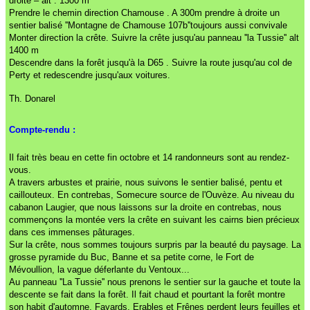
droite – alt : 1300 m
Prendre le chemin direction Chamouse . A 300m prendre à droite un
sentier balisé ''Montagne de Chamouse 107b''toujours aussi convivale
Monter direction la crête. Suivre la crête jusqu'au panneau ''la Tussie'' alt
1400 m
Descendre dans la forêt jusqu'à la D65 . Suivre la route jusqu'au col de
Perty et redescendre jusqu'aux voitures.
Th. Donarel
Compte-rendu :
Il fait très beau en cette fin octobre et 14 randonneurs sont au rendez-
vous.
A travers arbustes et prairie, nous suivons le sentier balisé, pentu et
caillouteux. En contrebas, Somecure source de l'Ouvèze. Au niveau du
cabanon Laugier, que nous laissons sur la droite en contrebas, nous
commençons la montée vers la crête en suivant les cairns bien précieux
dans ces immenses pâturages.
Sur la crête, nous sommes toujours surpris par la beauté du paysage. La
grosse pyramide du Buc, Banne et sa petite corne, le Fort de
Mévoullion, la vague déferlante du Ventoux...
Au panneau ''La Tussie'' nous prenons le sentier sur la gauche et toute la
descente se fait dans la forêt. Il fait chaud et pourtant la forêt montre
son habit d'automne, Fayards, Erables et Frênes perdent leurs feuilles et