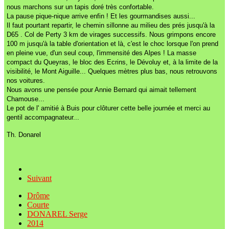
nous marchons sur un tapis doré très confortable.
La pause pique-nique arrive enfin ! Et les gourmandises aussi...
Il faut pourtant repartir, le chemin sillonne au milieu des prés jusqu'à la
D65 . Col de Perty 3 km de virages successifs. Nous grimpons encore
100 m jusqu'à la table d'orientation et là, c'est le choc lorsque l'on prend
en pleine vue, d'un seul coup, l'immensité des Alpes ! La masse
compact du Queyras, le bloc des Ecrins, le Dévoluy et, à la limite de la
visibilité, le Mont Aiguille... Quelques mètres plus bas, nous retrouvons
nos voitures.
Nous avons une pensée pour Annie Bernard qui aimait tellement
Chamouse...
Le pot de l' amitié à Buis pour clôturer cette belle journée et merci au
gentil accompagnateur...
Th. Donarel
Suivant
Drôme
Courte
DONAREL Serge
2014