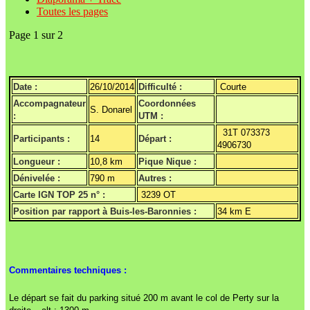
Toutes les pages
Page 1 sur 2
Date :
26/10/2014
Difficulté :
Courte
Accompagnateur
Coordonnées
S. Donarel
:
UTM :
31T 073373
Participants :
14
Départ :
4906730
Longueur :
10,8 km
Pique Nique :
Dénivelée :
790 m
Autres :
Carte IGN TOP 25 n° :
3239 OT
Position par rapport à Buis-les-Baronnies :
34 km E
Commentaires techniques :
Le départ se fait du parking situé 200 m avant le col de Perty sur la