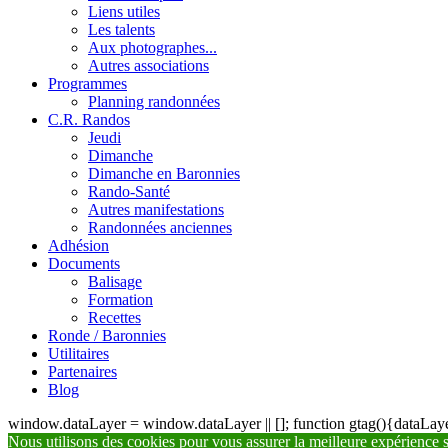
Liens utiles
Les talents
Aux photographes...
Autres associations
Programmes
Planning randonnées
C.R. Randos
Jeudi
Dimanche
Dimanche en Baronnies
Rando-Santé
Autres manifestations
Randonnées anciennes
Adhésion
Documents
Balisage
Formation
Recettes
Ronde / Baronnies
Utilitaires
Partenaires
Blog
window.dataLayer = window.dataLayer || []; function gtag(){dataLayer
Nous utilisons des cookies pour vous assurer la meilleure expérience su