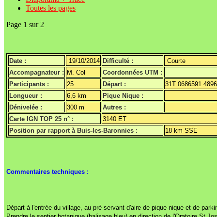
Toutes les pages
Page 1 sur 2
Date :
19/10/2014
Difficulté :
Courte
Accompagnateur :
M. Col
Coordonnées UTM :
Participants :
25
Départ :
31T 0686591 489
Longueur :
6,6 km
Pique Nique :
Dénivelée :
300 m
Autres :
Carte IGN TOP 25 n° :
3140 ET
Position par rapport à Buis-les-Baronnies :
18 km SSE
Commentaires techniques :
Départ à l'entrée du village, au pré servant d'aire de pique-nique et de parki
Prendre le sentier botanique (balisage bleu) en direction de l'Oratoire St Jo