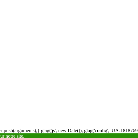
.push(arguments);} gtag('js', new Date()); gtag('config', 'UA-18187690
r notre site.