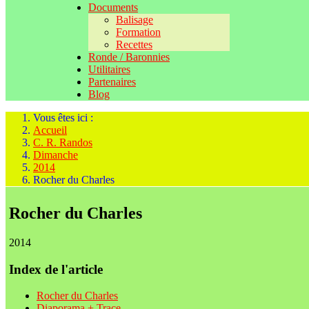
Documents
Balisage
Formation
Recettes
Ronde / Baronnies
Utilitaires
Partenaires
Blog
Vous êtes ici :
Accueil
C. R. Randos
Dimanche
2014
Rocher du Charles
Rocher du Charles
2014
Index de l'article
Rocher du Charles
Diaporama + Trace