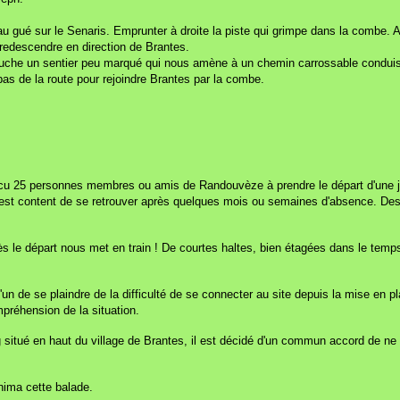
'au gué sur le Senaris. Emprunter à droite la piste qui grimpe dans la combe. Au
redescendre en direction de Brantes.
 gauche un sentier peu marqué qui nous amène à un chemin carrossable conduis
 bas de la route pour rejoindre Brantes par la combe.
ncu 25 personnes membres ou amis de Randouvèze à prendre le départ d'une j
 est content de se retrouver après quelques mois ou semaines d'absence. D
ès le départ nous met en train ! De courtes haltes, bien étagées dans le temp
'un de se plaindre de la difficulté de se connecter au site depuis la mise en 
préhension de la situation.
 situé en haut du village de Brantes, il est décidé d'un commun accord de ne pa
anima cette balade.