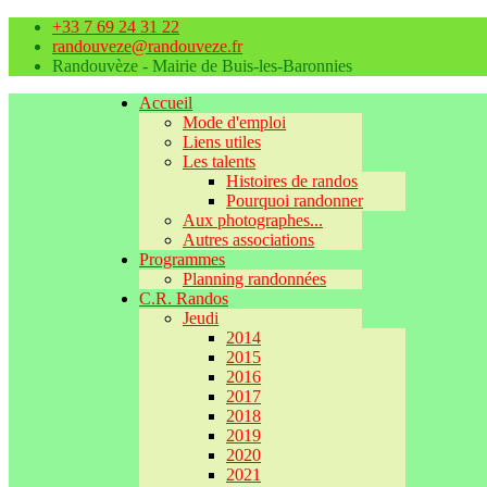
+33 7 69 24 31 22
randouveze@randouveze.fr
Randouvèze - Mairie de Buis-les-Baronnies
Accueil
Mode d'emploi
Liens utiles
Les talents
Histoires de randos
Pourquoi randonner
Aux photographes...
Autres associations
Programmes
Planning randonnées
C.R. Randos
Jeudi
2014
2015
2016
2017
2018
2019
2020
2021