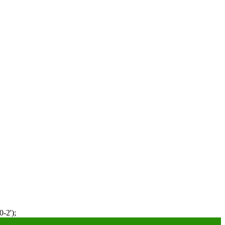
-2');