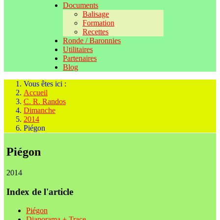
Documents
Balisage
Formation
Recettes
Ronde / Baronnies
Utilitaires
Partenaires
Blog
Vous êtes ici :
Accueil
C. R. Randos
Dimanche
2014
Piégon
Piégon
2014
Index de l'article
Piégon
Diaporama + Trace