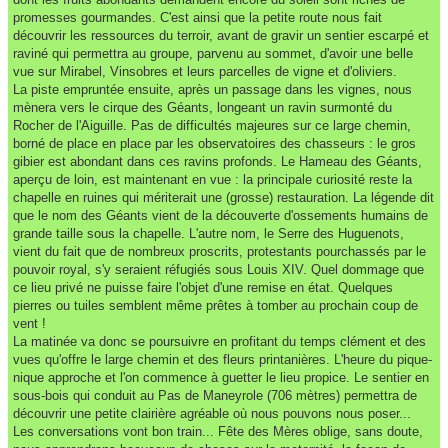
promesses gourmandes. C'est ainsi que la petite route nous fait
découvrir les ressources du terroir, avant de gravir un sentier escarpé et
raviné qui permettra au groupe, parvenu au sommet, d'avoir une belle
vue sur Mirabel, Vinsobres et leurs parcelles de vigne et d'oliviers.
La piste empruntée ensuite, après un passage dans les vignes, nous
mènera vers le cirque des Géants, longeant un ravin surmonté du
Rocher de l'Aiguille. Pas de difficultés majeures sur ce large chemin,
borné de place en place par les observatoires des chasseurs : le gros
gibier est abondant dans ces ravins profonds. Le Hameau des Géants,
aperçu de loin, est maintenant en vue : la principale curiosité reste la
chapelle en ruines qui mériterait une (grosse) restauration. La légende dit
que le nom des Géants vient de la découverte d'ossements humains de
grande taille sous la chapelle. L'autre nom, le Serre des Huguenots,
vient du fait que de nombreux proscrits, protestants pourchassés par le
pouvoir royal, s'y seraient réfugiés sous Louis XIV. Quel dommage que
ce lieu privé ne puisse faire l'objet d'une remise en état. Quelques
pierres ou tuiles semblent même prêtes à tomber au prochain coup de
vent !
La matinée va donc se poursuivre en profitant du temps clément et des
vues qu'offre le large chemin et des fleurs printanières. L'heure du pique-
nique approche et l'on commence à guetter le lieu propice. Le sentier en
sous-bois qui conduit au Pas de Maneyrole (706 mètres) permettra de
découvrir une petite clairière agréable où nous pouvons nous poser...
Les conversations vont bon train... Fête des Mères oblige, sans doute,