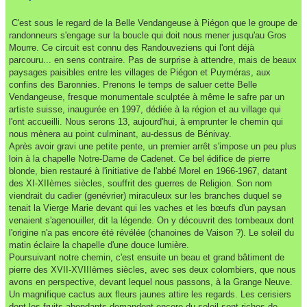
C'est sous le regard de la Belle Vendangeuse à Piégon que le groupe de
randonneurs s'engage sur la boucle qui doit nous mener jusqu'au Gros
Mourre. Ce circuit est connu des Randouveziens qui l'ont déjà
parcouru... en sens contraire. Pas de surprise à attendre, mais de beaux
paysages paisibles entre les villages de Piégon et Puyméras, aux
confins des Baronnies. Prenons le temps de saluer cette Belle
Vendangeuse, fresque monumentale sculptée à même le safre par un
artiste suisse, inaugurée en 1997, dédiée à la région et au village qui
l'ont accueilli. Nous serons 13, aujourd'hui, à emprunter le chemin qui
nous mènera au point culminant, au-dessus de Bénivay.
Après avoir gravi une petite pente, un premier arrêt s'impose un peu plus
loin à la chapelle Notre-Dame de Cadenet. Ce bel édifice de pierre
blonde, bien restauré à l'initiative de l'abbé Morel en 1966-1967, datant
des XI-XIIèmes siècles, souffrit des guerres de Religion. Son nom
viendrait du cadier (genévrier) miraculeux sur les branches duquel se
tenait la Vierge Marie devant qui les vaches et les bœufs d'un paysan
venaient s'agenouiller, dit la légende. On y découvrit des tombeaux dont
l'origine n'a pas encore été révélée (chanoines de Vaison ?). Le soleil du
matin éclaire la chapelle d'une douce lumière.
Poursuivant notre chemin, c'est ensuite un beau et grand bâtiment de
pierre des XVII-XVIIIèmes siècles, avec ses deux colombiers, que nous
avons en perspective, devant lequel nous passons, à la Grange Neuve.
Un magnifique cactus aux fleurs jaunes attire les regards. Les cerisiers
dont les fruits abondants demandent encore du soleil sont riches de