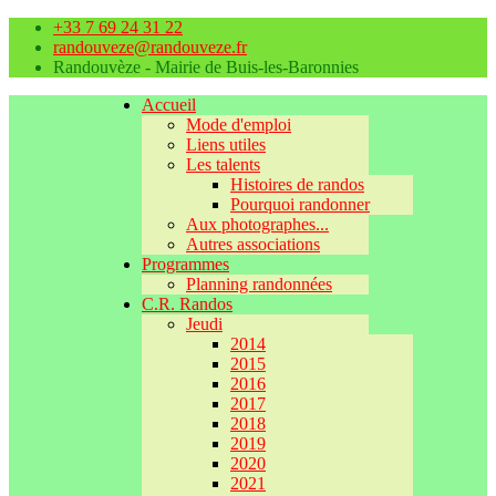
+33 7 69 24 31 22
randouveze@randouveze.fr
Randouvèze - Mairie de Buis-les-Baronnies
Accueil
Mode d'emploi
Liens utiles
Les talents
Histoires de randos
Pourquoi randonner
Aux photographes...
Autres associations
Programmes
Planning randonnées
C.R. Randos
Jeudi
2014
2015
2016
2017
2018
2019
2020
2021