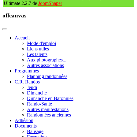
Ultimate 2.2.7 de
JoomShaper
offcanvas
Accueil
Mode d'emploi
Liens utiles
Les talents
Aux photographes...
Autres associations
Programmes
Planning randonnées
C.R. Randos
Jeudi
Dimanche
Dimanche en Baronnies
Rando-Santé
Autres manifestations
Randonnées anciennes
Adhésion
Documents
Balisage
Formation