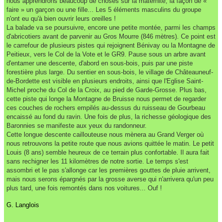
nous apprendrons beaucoup de choses sur la maternité, la façon de «
faire » un garçon ou une fille... Les 5 éléments masculins du groupe
n'ont eu qu'à bien ouvrir leurs oreilles !
La balade va se poursuivre, encore une petite montée, parmi les champs
d'abricotiers avant de parvenir au Gros Mourre (846 mètres). Ce point est
le carrefour de plusieurs pistes qui rejoignent Bénivay ou la Montagne de
Peitieux, vers le Col de la Vote et le GR9. Pause sous un arbre avant
d'entamer une descente, d'abord en sous-bois, puis par une piste
forestière plus large. Du sentier en sous-bois, le village de Châteauneuf-
de-Bordette est visible en plusieurs endroits, ainsi que l'Eglise Saint-
Michel proche du Col de la Croix, au pied de Garde-Grosse. Plus bas,
cette piste qui longe la Montagne de Bruisse nous permet de regarder
ces couches de rochers empilés au-dessus du ruisseau de Gourbeau
encaissé au fond du ravin. Une fois de plus, la richesse géologique des
Baronnies se manifeste aux yeux du randonneur.
Cette longue descente caillouteuse nous mènera au Grand Verger où
nous retrouvons la petite route que nous avions quittée le matin. Le petit
Louis (8 ans) semble heureux de ce terrain plus confortable. Il aura fait
sans rechigner les 11 kilomètres de notre sortie. Le temps s'est
assombri et le pas s'allonge car les premières gouttes de pluie arrivent,
mais nous serons épargnés par la grosse averse qui n'arrivera qu'un peu
plus tard, une fois remontés dans nos voitures... Ouf !
G. Langlois