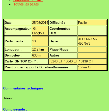
Toutes les pages
Date :
25/05/2014
Difficulté :
Facile
Accompagnateur
G.
Coordonnées
:
Langlois
UTM :
31T 0669656
Participants :
13
Départ :
4907573
Longueur :
12,2 km
Pique Nique :
Dénivelée :
630 m
Autres :
Carte IGN TOP 25 n° :
3140 ET / 3040 ET / 3139 OT
Position par rapport à Buis-les-Baronnies :
15 km O
Commentaires techniques :
Néant.
Compte-rendu :