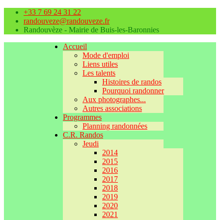
+33 7 69 24 31 22
randouveze@randouveze.fr
Randouvèze - Mairie de Buis-les-Baronnies
Accueil
Mode d'emploi
Liens utiles
Les talents
Histoires de randos
Pourquoi randonner
Aux photographes...
Autres associations
Programmes
Planning randonnées
C.R. Randos
Jeudi
2014
2015
2016
2017
2018
2019
2020
2021