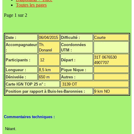
Toutes les pages
Page 1 sur 2
Date :
06/04/2015
Difficulté :
Courte
Accompagnateur
Th.
Coordonnées
:
Donarel
UTM :
31T 0676530
Participants :
12
Départ :
4907707
Longueur :
8,5 km
Pique Nique :
Dénivelée :
650 m
Autres :
Carte IGN TOP 25 n° :
3139 OT
Position par rapport à Buis-les-Baronnies :
9 km NO
Commentaires techniques :
Néant.