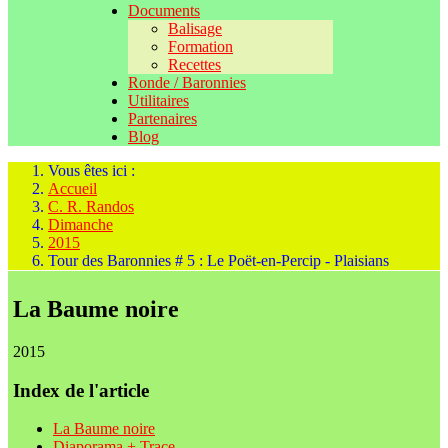
Documents
Balisage
Formation
Recettes
Ronde / Baronnies
Utilitaires
Partenaires
Blog
Vous êtes ici :
Accueil
C. R. Randos
Dimanche
2015
Tour des Baronnies # 5 : Le Poët-en-Percip - Plaisians
La Baume noire
2015
Index de l'article
La Baume noire
Diaporama + Trace