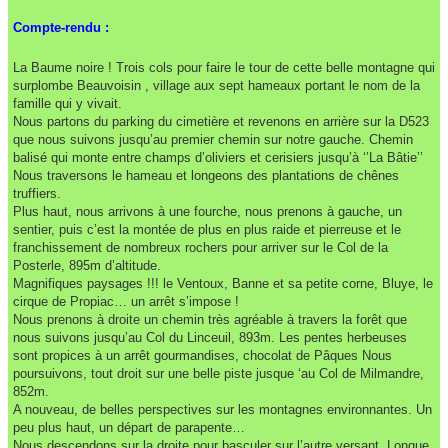
Compte-rendu :
La Baume noire ! Trois cols pour faire le tour de cette belle montagne qui
surplombe Beauvoisin , village aux sept hameaux portant le nom de la
famille qui y vivait.
Nous partons du parking du cimetière et revenons en arrière sur la D523
que nous suivons jusqu’au premier chemin sur notre gauche. Chemin
balisé qui monte entre champs d’oliviers et cerisiers jusqu’à ‘’La Bâtie’’
Nous traversons le hameau et longeons des plantations de chênes
truffiers.
Plus haut, nous arrivons à une fourche, nous prenons à gauche, un
sentier, puis c’est la montée de plus en plus raide et pierreuse et le
franchissement de nombreux rochers pour arriver sur le Col de la
Posterle, 895m d’altitude.
Magnifiques paysages !!! le Ventoux, Banne et sa petite corne, Bluye, le
cirque de Propiac… un arrêt s’impose !
Nous prenons à droite un chemin très agréable à travers la forêt que
nous suivons jusqu’au Col du Linceuil, 893m. Les pentes herbeuses
sont propices à un arrêt gourmandises, chocolat de Pâques Nous
poursuivons, tout droit sur une belle piste jusque ‘au Col de Milmandre,
852m.
A nouveau, de belles perspectives sur les montagnes environnantes. Un
peu plus haut, un départ de parapente…
Nous descendons sur la droite pour basculer sur l’autre versant. Longue