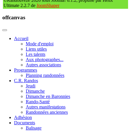
©Randouvèze 2026 sous Joomla! 6.1.2; propulsé par Helix
Ultimate 2.2.7 de
JoomShaper
offcanvas
Accueil
Mode d'emploi
Liens utiles
Les talents
Aux photographes...
Autres associations
Programmes
Planning randonnées
C.R. Randos
Jeudi
Dimanche
Dimanche en Baronnies
Rando-Santé
Autres manifestations
Randonnées anciennes
Adhésion
Documents
Balisage