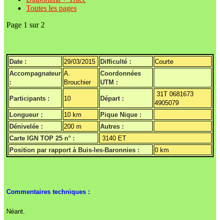
Toutes les pages
Page 1 sur 2
Date :
29/03/2015
Difficulté :
Courte
Accompagnateur
A.
Coordonnées
:
Brouchier
UTM :
31T 0681673
Participants :
10
Départ :
4905079
Longueur :
10 km
Pique Nique :
Dénivelée :
200 m
Autres :
Carte IGN TOP 25 n° :
3140 ET
Position par rapport à Buis-les-Baronnies :
0 km
Commentaires techniques :
Néant.