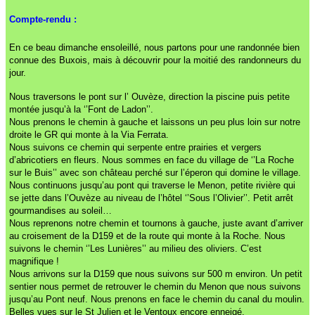
Compte-rendu :
En ce beau dimanche ensoleillé, nous partons pour une randonnée bien
connue des Buxois, mais à découvrir pour la moitié des randonneurs du
jour.
Nous traversons le pont sur l’ Ouvèze, direction la piscine puis petite
montée jusqu’à la ‘’Font de Ladon’’.
Nous prenons le chemin à gauche et laissons un peu plus loin sur notre
droite le GR qui monte à la Via Ferrata.
Nous suivons ce chemin qui serpente entre prairies et vergers
d’abricotiers en fleurs. Nous sommes en face du village de ‘’La Roche
sur le Buis’’ avec son château perché sur l’éperon qui domine le village.
Nous continuons jusqu’au pont qui traverse le Menon, petite rivière qui
se jette dans l’Ouvèze au niveau de l’hôtel ‘’Sous l’Olivier’’. Petit arrêt
gourmandises au soleil…
Nous reprenons notre chemin et tournons à gauche, juste avant d’arriver
au croisement de la D159 et de la route qui monte à la Roche. Nous
suivons le chemin ‘’Les Lunières’’ au milieu des oliviers. C’est
magnifique !
Nous arrivons sur la D159 que nous suivons sur 500 m environ. Un petit
sentier nous permet de retrouver le chemin du Menon que nous suivons
jusqu’au Pont neuf. Nous prenons en face le chemin du canal du moulin.
Belles vues sur le St Julien et le Ventoux encore enneigé.