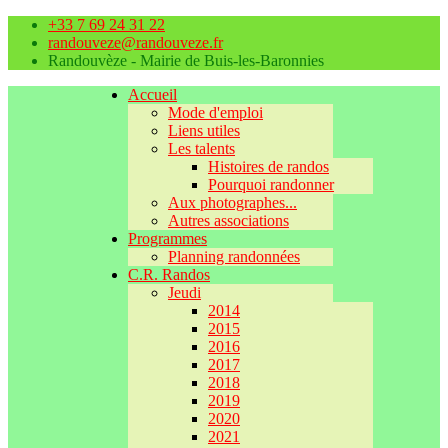
+33 7 69 24 31 22
randouveze@randouveze.fr
Randouvèze - Mairie de Buis-les-Baronnies
Accueil
Mode d'emploi
Liens utiles
Les talents
Histoires de randos
Pourquoi randonner
Aux photographes...
Autres associations
Programmes
Planning randonnées
C.R. Randos
Jeudi
2014
2015
2016
2017
2018
2019
2020
2021