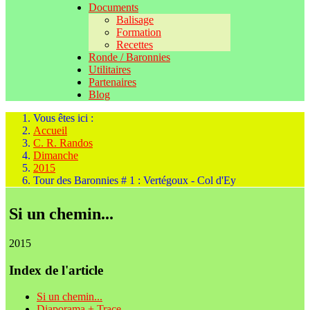
Documents
Balisage
Formation
Recettes
Ronde / Baronnies
Utilitaires
Partenaires
Blog
Vous êtes ici :
Accueil
C. R. Randos
Dimanche
2015
Tour des Baronnies # 1 : Vertégoux - Col d'Ey
Si un chemin...
2015
Index de l'article
Si un chemin...
Diaporama + Trace