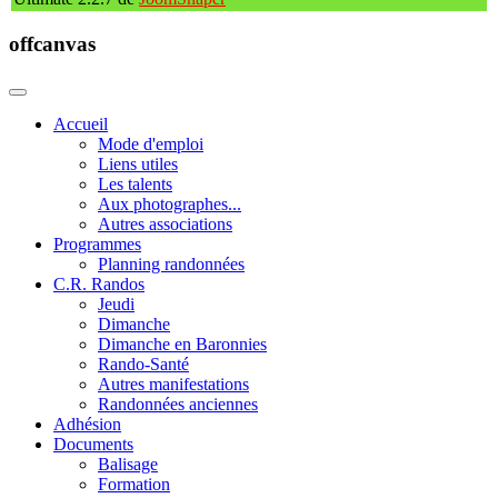
offcanvas
Accueil
Mode d'emploi
Liens utiles
Les talents
Aux photographes...
Autres associations
Programmes
Planning randonnées
C.R. Randos
Jeudi
Dimanche
Dimanche en Baronnies
Rando-Santé
Autres manifestations
Randonnées anciennes
Adhésion
Documents
Balisage
Formation