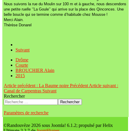
Nous suivons la rue du Moulin sur 100 m et à gauche, nous descendons
une petite ruelle ‘’La Goule’’ qui arrive sur la place des Qinconces. Une
belle boucle qui se termine comme d’habitude chez Mousse !
Merci Alain.
Thérèse Donarel
Suivant
Drôme
Courte
BROUCHIER Alain
2015
Article précédent : La Baume noire
Précédent
Article suivant :
Canal de Carpentras
Suivant
Rechercher
Rechercher
Paramètres de recherche
©Randouvèze 2026 sous Joomla! 6.1.2; propulsé par Helix
Ultimate 2.2.7 de
JoomShaper