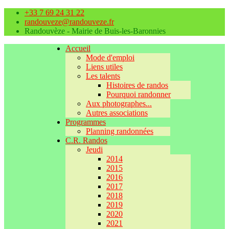
+33 7 69 24 31 22
randouveze@randouveze.fr
Randouvèze - Mairie de Buis-les-Baronnies
Accueil
Mode d'emploi
Liens utiles
Les talents
Histoires de randos
Pourquoi randonner
Aux photographes...
Autres associations
Programmes
Planning randonnées
C.R. Randos
Jeudi
2014
2015
2016
2017
2018
2019
2020
2021