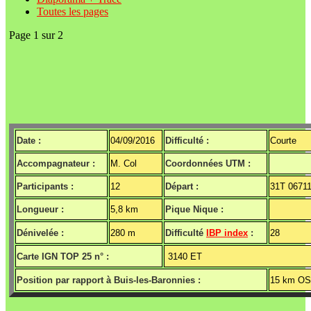
Toutes les pages
Page 1 sur 2
Date :
04/09/2016
Difficulté :
Courte
Accompagnateur :
M. Col
Coordonnées UTM :
Participants :
12
Départ :
31T 0671
Longueur :
5,8 km
Pique Nique :
Dénivelée :
280 m
Difficulté
IBP index
:
28
Carte IGN TOP 25 n° :
3140 ET
Position par rapport à Buis-les-Baronnies :
15 km O