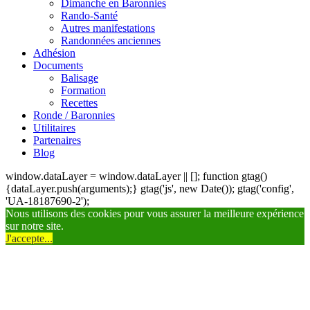
Dimanche en Baronnies
Rando-Santé
Autres manifestations
Randonnées anciennes
Adhésion
Documents
Balisage
Formation
Recettes
Ronde / Baronnies
Utilitaires
Partenaires
Blog
window.dataLayer = window.dataLayer || []; function gtag()
{dataLayer.push(arguments);} gtag('js', new Date()); gtag('config',
'UA-18187690-2');
Nous utilisons des cookies pour vous assurer la meilleure expérience
sur notre site.
J'accepte...