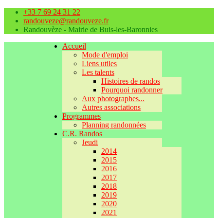
+33 7 69 24 31 22
randouveze@randouveze.fr
Randouvèze - Mairie de Buis-les-Baronnies
Accueil
Mode d'emploi
Liens utiles
Les talents
Histoires de randos
Pourquoi randonner
Aux photographes...
Autres associations
Programmes
Planning randonnées
C.R. Randos
Jeudi
2014
2015
2016
2017
2018
2019
2020
2021