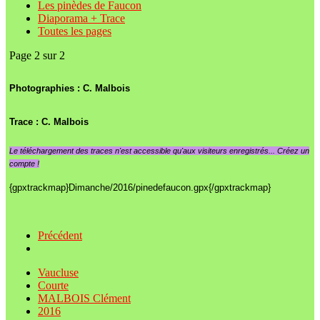
Les pinèdes de Faucon
Diaporama + Trace
Toutes les pages
Page 2 sur 2
Photographies : C. Malbois
Trace : C. Malbois
Le
téléchargement des traces n'est accessible qu'aux visiteurs enregistrés... Créez un
compte !
{gpxtrackmap}Dimanche/2016/pinedefaucon.gpx{/gpxtrackmap}
Précédent
Vaucluse
Courte
MALBOIS Clément
2016