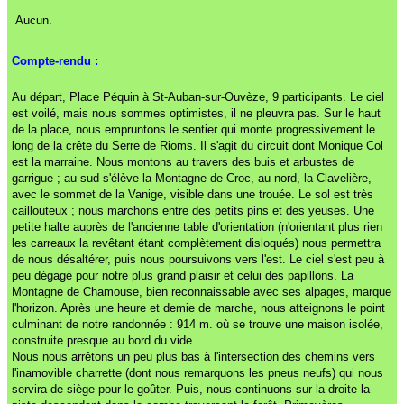
Aucun.
Compte-rendu :
Au départ, Place Péquin à St-Auban-sur-Ouvèze, 9 participants. Le ciel
est voilé, mais nous sommes optimistes, il ne pleuvra pas. Sur le haut
de la place, nous empruntons le sentier qui monte progressivement le
long de la crête du Serre de Rioms. Il s'agit du circuit dont Monique Col
est la marraine. Nous montons au travers des buis et arbustes de
garrigue ; au sud s'élève la Montagne de Croc, au nord, la Clavelière,
avec le sommet de la Vanige, visible dans une trouée. Le sol est très
caillouteux ; nous marchons entre des petits pins et des yeuses. Une
petite halte auprès de l'ancienne table d'orientation (n'orientant plus rien
les carreaux la revêtant étant complètement disloqués) nous permettra
de nous désaltérer, puis nous poursuivons vers l'est. Le ciel s'est peu à
peu dégagé pour notre plus grand plaisir et celui des papillons. La
Montagne de Chamouse, bien reconnaissable avec ses alpages, marque
l'horizon. Après une heure et demie de marche, nous atteignons le point
culminant de notre randonnée : 914 m. où se trouve une maison isolée,
construite presque au bord du vide.
Nous nous arrêtons un peu plus bas à l'intersection des chemins vers
l'inamovible charrette (dont nous remarquons les pneus neufs) qui nous
servira de siège pour le goûter. Puis, nous continuons sur la droite la