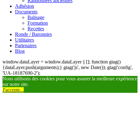
Randonnées anciennes
Adhésion
Documents
Balisage
Formation
Recettes
Ronde / Baronnies
Utilitaires
Partenaires
Blog
window.dataLayer = window.dataLayer || []; function gtag()
{dataLayer.push(arguments);} gtag('js', new Date()); gtag('config',
'UA-18187690-2');
Nous utilisons des cookies pour vous assurer la meilleure expérience
sur notre site.
J'accepte...