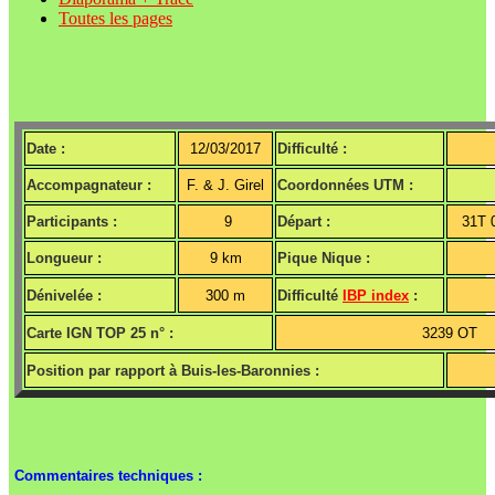
Toutes les pages
Date :
12/03/2017
Difficulté :
Accompagnateur :
F. & J. Girel
Coordonnées UTM :
Participants :
9
Départ :
31T 
Longueur :
9 km
Pique Nique :
Dénivelée :
300 m
Difficulté
IBP index
:
Carte IGN TOP 25 n° :
3239 OT
Position par rapport à Buis-les-Baronnies :
Commentaires techniques :