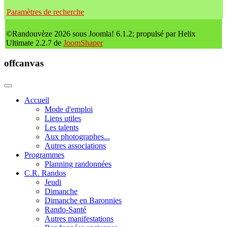
Paramètres de recherche
©Randouvèze 2026 sous Joomla! 6.1.2; propulsé par Helix
Ultimate 2.2.7 de
JoomShaper
offcanvas
Accueil
Mode d'emploi
Liens utiles
Les talents
Aux photographes...
Autres associations
Programmes
Planning randonnées
C.R. Randos
Jeudi
Dimanche
Dimanche en Baronnies
Rando-Santé
Autres manifestations