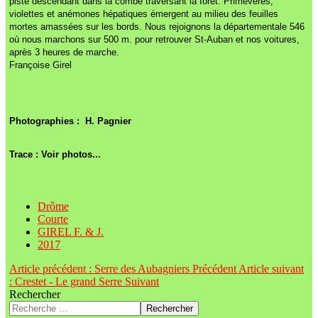
piste descendant dans la combe traversant la forêt. Primevères,
violettes et anémones hépatiques émergent au milieu des feuilles
mortes amassées sur les bords. Nous rejoignons la départementale 546
où nous marchons sur 500 m. pour retrouver St-Auban et nos voitures,
après 3 heures de marche.
Françoise Girel
Photographies : H. Pagnier
Trace : Voir photos...
Drôme
Courte
GIREL F. & J.
2017
Article précédent : Serre des Aubagniers
Précédent
Article suivant
: Crestet - Le grand Serre
Suivant
Rechercher
Rechercher