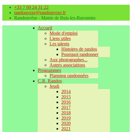
+33 7 69 24 31 22
randouveze@randouveze.fr
Randouvèze - Mairie de Buis-les-Baronnies
Accueil
Mode d'emploi
Liens utiles
Les talents
Histoires de randos
Pourquoi randonner
Aux photographes...
Autres associations
Programmes
Planning randonnées
C.R. Randos
Jeudi
2014
2015
2016
2017
2018
2019
2020
2021