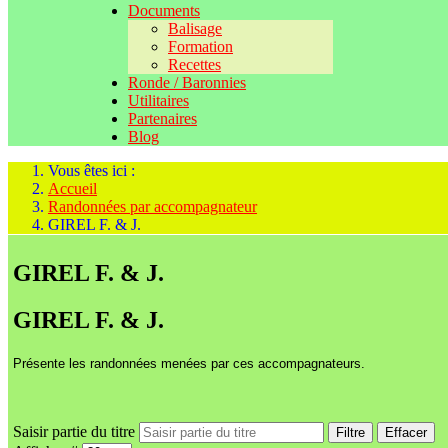
Documents
Balisage
Formation
Recettes
Ronde / Baronnies
Utilitaires
Partenaires
Blog
Vous êtes ici :
Accueil
Randonnées par accompagnateur
GIREL F. & J.
GIREL F. & J.
GIREL F. & J.
Présente les randonnées menées par ces accompagnateurs.
Saisir partie du titre
Filtre
Effacer