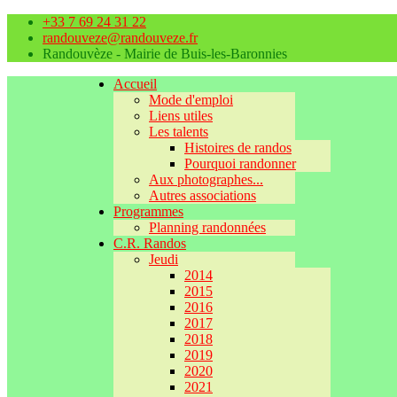
+33 7 69 24 31 22
randouveze@randouveze.fr
Randouvèze - Mairie de Buis-les-Baronnies
Accueil
Mode d'emploi
Liens utiles
Les talents
Histoires de randos
Pourquoi randonner
Aux photographes...
Autres associations
Programmes
Planning randonnées
C.R. Randos
Jeudi
2014
2015
2016
2017
2018
2019
2020
2021