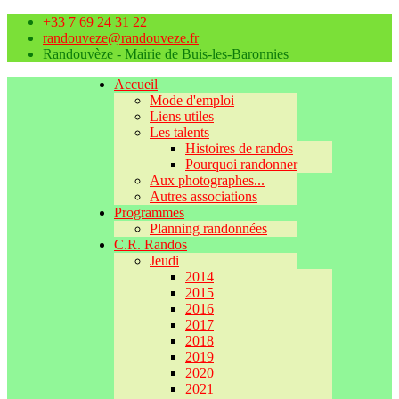
+33 7 69 24 31 22
randouveze@randouveze.fr
Randouvèze - Mairie de Buis-les-Baronnies
Accueil
Mode d'emploi
Liens utiles
Les talents
Histoires de randos
Pourquoi randonner
Aux photographes...
Autres associations
Programmes
Planning randonnées
C.R. Randos
Jeudi
2014
2015
2016
2017
2018
2019
2020
2021