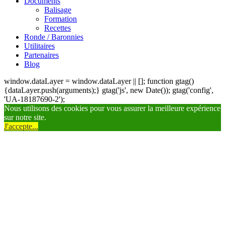
Documents
Balisage
Formation
Recettes
Ronde / Baronnies
Utilitaires
Partenaires
Blog
window.dataLayer = window.dataLayer || []; function gtag()
{dataLayer.push(arguments);} gtag('js', new Date()); gtag('config',
'UA-18187690-2');
Nous utilisons des cookies pour vous assurer la meilleure expérience
sur notre site.
J'accepte...