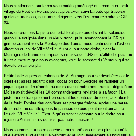
Nous stationnons sur le nouveau parking aménagé au sommet du petit
village du Poët-en-Percip, puis, après avoir suivi la route qui traverse
quelques maisons, nous nous dirigeons vers l'est pour rejoindre le GR
91.
Nous empruntons la piste confortable et passons devant la splendide
grenouille sculptée dans un vieux tronc, puis, abandonnant le GR qui
grimpe au nord vers la Montagne des Tunes, nous continuons à l'est en
direction du col de Ville-Vieille. Au sud, sur notre droite, c'est la
Montagne de Banne qui impose sa masse de 1342 m. d'altitude; puis, au
fur et à mesure que nous avançons, voici le sommet du Ventoux qui se
dévoile en arrière-plan.
Petite halte auprès du cabanon de M. Aumage pour se désaltérer car le
soleil est assez ardant; c'est l'occasion pour Georges de rappeler un
pique-nique de fin d'année au cours duquel notre ami Francis, déguisé en
Moïse avait dévoilé les 10 commandements revisités à sa façon ! La
piste monte tranquillement en suivant les contours du relief; aux abords
de la forêt, l'ombre des conifères est presque fraîche. Après une heure
de marche, nous atteignons le panneau de bois peint mentionnant le
lieu-dit "Ville-Vieille". C'est là qu'un sentier démarre sur la droite pour
rejoindre Aulan - mais ce n'est pas notre itinéraire !
Nous tournons sur notre gauche et nous arrêtons un peu plus loin où la
vue s'étend à l'ouest sur le Ventoux et au loin, légèrement au nord sur la