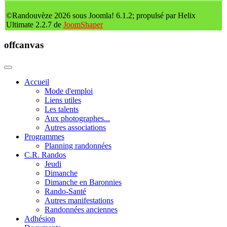
©Randouvèze 2026 sous Joomla! 6.1.2; propulsé par Helix
Ultimate 2.2.7 de
JoomShaper
offcanvas
Accueil
Mode d'emploi
Liens utiles
Les talents
Aux photographes...
Autres associations
Programmes
Planning randonnées
C.R. Randos
Jeudi
Dimanche
Dimanche en Baronnies
Rando-Santé
Autres manifestations
Randonnées anciennes
Adhésion