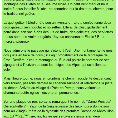
Montagne des Plates et la Beaume Noire. Un petit vent frisquet nous
incite à nous installer à l'abri, en contrebas sur la droite du chemin, pour
le traditionnel goûter.
Et quel goûter ! Elodie fête son anniversaire ! Elle a confectionné deux
gros gâteaux au chocolat et noisettes. Elle a, de plus, gaillardement
porté dans son sac à dos des jus de fruits, des gobelets, des serviettes
; nous sommes vraiment gâtés. Joyeux anniversaire Elodie ! Et un
merci chaleureux !
Nous admirons le paysage qui s'étend à l'est. Une montagne fait le gros
dos juste en face de nous ; il s'agit probablement de la Montagne de
Croc. Derrière, c'est la montagne du Buc qui pointe le sommet de ses
alpages et à l'horizon ce sont les neiges des Alpes qui scintillent au
soleil.
Mais l'heure tourne, nous empruntons le chemin accidenté descendant
vers l'ouest, passons derrière le cabanon Aumage et retrouvons la piste
du départ. Arrivés au village du Poët-en-Percip, nous visitons la
charmante petite église - ouverte en permanence.
Sur une plaque de rue, certains remarquent le nom de "Dame Percipia".
Qui était-elle ? Il s'agit de la Seigneuresse des lieux (qui a donné son
nom au village), mère de la dynastie des premiers Barons de Mévouillon
ème
ème
aux 10
/11
siècles, lignée qui se divisera ensuite en deux