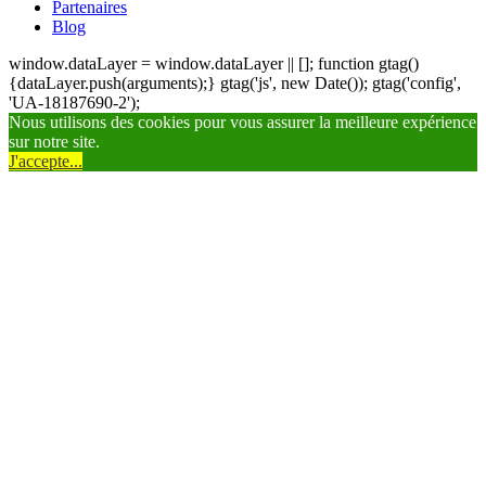
Partenaires
Blog
window.dataLayer = window.dataLayer || []; function gtag()
{dataLayer.push(arguments);} gtag('js', new Date()); gtag('config',
'UA-18187690-2');
Nous utilisons des cookies pour vous assurer la meilleure expérience
sur notre site.
J'accepte...