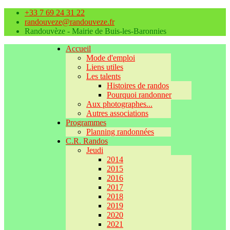
+33 7 69 24 31 22
randouveze@randouveze.fr
Randouvèze - Mairie de Buis-les-Baronnies
Accueil
Mode d'emploi
Liens utiles
Les talents
Histoires de randos
Pourquoi randonner
Aux photographes...
Autres associations
Programmes
Planning randonnées
C.R. Randos
Jeudi
2014
2015
2016
2017
2018
2019
2020
2021