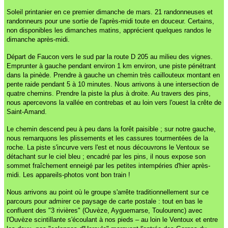
Soleil printanier en ce premier dimanche de mars. 21 randonneuses et
randonneurs pour une sortie de l'après-midi toute en douceur. Certains,
non disponibles les dimanches matins, apprécient quelques randos le
dimanche après-midi.
Départ de Faucon vers le sud par la route D 205 au milieu des vignes.
Emprunter à gauche pendant environ 1 km environ, une piste pénétrant
dans la pinède. Prendre à gauche un chemin très caillouteux montant en
pente raide pendant 5 à 10 minutes. Nous arrivons à une intersection de
quatre chemins. Prendre la piste la plus à droite. Au travers des pins,
nous apercevons la vallée en contrebas et au loin vers l'ouest la crête de
Saint-Amand.
Le chemin descend peu à peu dans la forêt paisible ; sur notre gauche,
nous remarquons les plissements et les cassures tourmentées de la
roche. La piste s'incurve vers l'est et nous découvrons le Ventoux se
détachant sur le ciel bleu ; encadré par les pins, il nous expose son
sommet fraîchement enneigé par les petites intempéries d'hier après-
midi. Les appareils-photos vont bon train !
Nous arrivons au point où le groupe s'arrête traditionnellement sur ce
parcours pour admirer ce paysage de carte postale : tout en bas le
confluent des "3 rivières" (Ouvèze, Ayguemarse, Toulourenc) avec
l'Ouvèze scintillante s'écoulant à nos pieds – au loin le Ventoux et entre