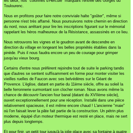
les deux, nos "colonnes d'Hercule" marquant l'entrée des Gorges du
Toulourenc.
Nous en profitons pour faire notre conviviale halte "goûter", même si
personne n'est très affamé. Nous poursuivons notre chemin en direction
du nord, nous arrêtant pour lire les inscriptions figurant sur le mémorial
rappelant les héros malheureux de la Résistance, assassinés en ce lieu.
Nous retrouvons les vignes et le goudron avant de descendre en
direction du village en longeant les belles propriétés établies dans la
pinède. Puis il nous faudra encore un peu de courage pour grimper
jusqu'au vieux bourg.
Certains d'entre nous préfèrent rejoindre tout de suite le parking tandis
que d'autres se sentent suffisamment en forme pour monter visiter les
vieilles ruelles de Faucon avec ses belvédères sur le Géant de
Provence. L'église, datant en partie du 11ème siècle, offre au soleil la
belle ferronnerie surmontant son clocher roman. Nous avons même la
chance de découvrir l'ancien four banal (datant du XVIIème siècle),
ouvert exceptionnellement pour une réception. Installé dans une pièce
relativement spacieuse, il est même encore chaud ! L'ancienne "maie"
où l'on faisait lever la pâte fait partie de la construction. Un pétrin plus
moderne, équipé d'un moteur thermique est resté en place, mais ne sert
plus depuis longtemps.
Et pour finir, un petit tour jusqu'à la jolie place avec sa fontaine à quatre