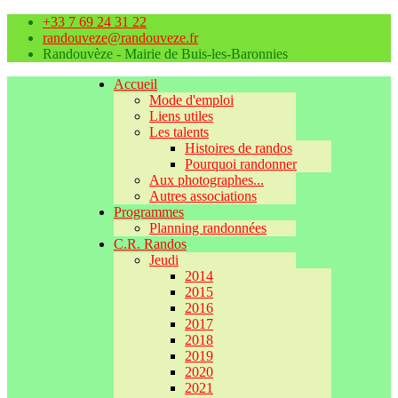
+33 7 69 24 31 22
randouveze@randouveze.fr
Randouvèze - Mairie de Buis-les-Baronnies
Accueil
Mode d'emploi
Liens utiles
Les talents
Histoires de randos
Pourquoi randonner
Aux photographes...
Autres associations
Programmes
Planning randonnées
C.R. Randos
Jeudi
2014
2015
2016
2017
2018
2019
2020
2021