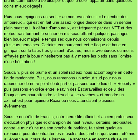
brume commence à se dissiper et que le soleil apparaît dans quelques
coins mieux dégagés.
Puis nous rejoignons un sentier au nom évocateur : « Le sentier des
amoureux » qui est en fait une assez longue descente dans un sentier
plein ouest qui, à défaut d’amoureux, est fréquenté par des VTT et des
motos transformant le sentier en ruisseau offrant quelques passages
bien boueux malgré le temps sec que nous connaissons depuis
plusieurs semaines. Certains contourneront cette flaque de boue en
grimpant sur le talus très glissant, d’autres, moins aventureux ou moins
effrayés par la boue n’hésiteront pas à y mettre les pieds sans l’ombre
d’une hésitation !
Soudain, plus de brume et un soleil radieux nous accompagne en cette
fin de randonnée. Puis, nous reprenons un azimut sud pour nous
rapprocher de notre point de départ et passons par le lieu-dit « Roberty »
puis passons en crête entre le ravin des Escaravailles et celui des
Fouquesses pour atteindre le lieu-dit « Les vaches » et prendre un
azimut est pour rejoindre Roaix où nous attendaient plusieurs
évènements.
Sous le contrôle de Francis, notre serre-file officiel et ancien professeur
d’éducation physique et champion de haut niveau, certains, arc-boutés
contre le mur d’une maison proche du parking, faisaient quelques
exercices pour décontracter les muscles des jambes qui avaient été mis
à l’épreuve au cours de la journée. Le spectacle en étonna plusieurs