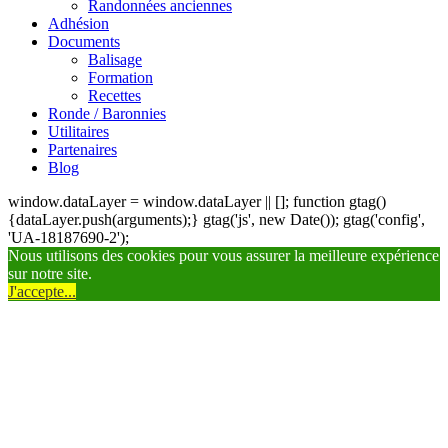
Randonnées anciennes
Adhésion
Documents
Balisage
Formation
Recettes
Ronde / Baronnies
Utilitaires
Partenaires
Blog
window.dataLayer = window.dataLayer || []; function gtag()
{dataLayer.push(arguments);} gtag('js', new Date()); gtag('config',
'UA-18187690-2');
Nous utilisons des cookies pour vous assurer la meilleure expérience
sur notre site.
J'accepte...