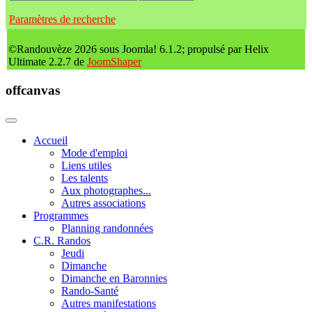
Paramètres de recherche
©Randouvèze 2026 sous Joomla! 6.1.2; propulsé par Helix
Ultimate 2.2.7 de
JoomShaper
offcanvas
Accueil
Mode d'emploi
Liens utiles
Les talents
Aux photographes...
Autres associations
Programmes
Planning randonnées
C.R. Randos
Jeudi
Dimanche
Dimanche en Baronnies
Rando-Santé
Autres manifestations