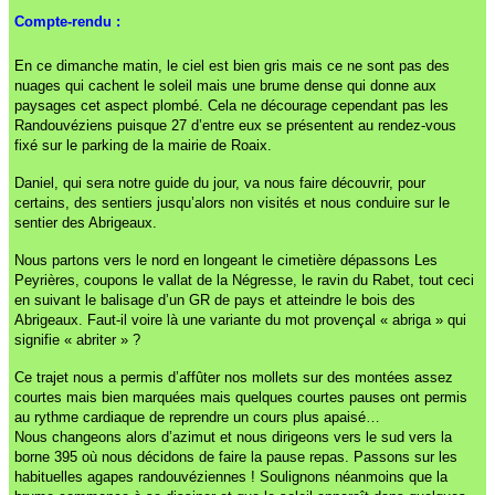
Compte-rendu :
En ce dimanche matin, le ciel est bien gris mais ce ne sont pas des
nuages qui cachent le soleil mais une brume dense qui donne aux
paysages cet aspect plombé. Cela ne décourage cependant pas les
Randouvéziens puisque 27 d’entre eux se présentent au rendez-vous
fixé sur le parking de la mairie de Roaix.
Daniel, qui sera notre guide du jour, va nous faire découvrir, pour
certains, des sentiers jusqu’alors non visités et nous conduire sur le
sentier des Abrigeaux.
Nous partons vers le nord en longeant le cimetière dépassons Les
Peyrières, coupons le vallat de la Négresse, le ravin du Rabet, tout ceci
en suivant le balisage d’un GR de pays et atteindre le bois des
Abrigeaux. Faut-il voire là une variante du mot provençal « abriga » qui
signifie « abriter » ?
Ce trajet nous a permis d’affûter nos mollets sur des montées assez
courtes mais bien marquées mais quelques courtes pauses ont permis
au rythme cardiaque de reprendre un cours plus apaisé…
Nous changeons alors d’azimut et nous dirigeons vers le sud vers la
borne 395 où nous décidons de faire la pause repas. Passons sur les
habituelles agapes randouvéziennes ! Soulignons néanmoins que la